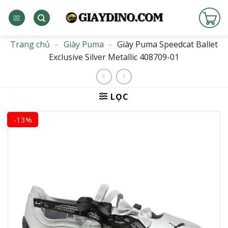
Bỏ
qua
nội
dung
Trang chủ
–
Giày Puma
–
Giày Puma Speedcat Ballet
Exclusive Silver Metallic 408709-01
LỌC
-13%