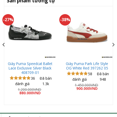
Sản phẩm tương tự
-27%
-38%
Giày Puma Speedcat Ballet
Giày Puma Park Life Style
Lace Exclusive Silver Black
OG White Red 397262 05
408709-01
58
Đã bán
36
Đã bán
đánh giá
948
Được xếp
đánh giá
1.3k
hạng
5.00
Được xếp
1.450.000
VND
Giá
Giá
5 sao
900.000
VND
hạng
5.00
1.200.000
VND
gốc
hiện
Giá
Giá
5 sao
880.000
VND
là:
tại
gốc
hiện
1.450.000VND.
là:
là:
tại
900.000VND
1.200.000VND.
là:
ND.
880.000VND.