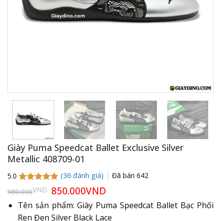
Giày Puma Speedcat Ballet Exclusive Silver
Metallic 408709-01
(
36
đánh giá)
Đã bán
642
5.0
5.0
36
trên 5
Giá
850.000
VND
Giá
VND
980.000
gốc
hiện
dựa trên
là:
tại
đánh giá
Tên sản phẩm: Giày Puma Speedcat Ballet Bạc Phối
980.000VND.
là:
Ren Đen Silver Black Lace
850.000VND.