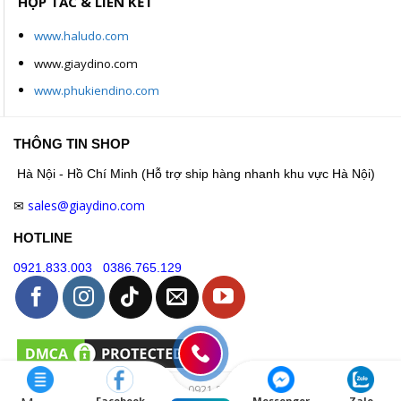
HỢP TÁC & LIÊN KẾT
www.haludo.com
www.giaydino.com
www.phukiendino.com
THÔNG TIN SHOP
Hà Nội - Hồ Chí Minh (Hỗ trợ ship hàng nhanh khu vực Hà Nội)
sales@giaydino.com
✉
HOTLINE
0921.833.003
0386.765.129
Hotline: 0921.833.003
Facebook
Messenger
Zalo