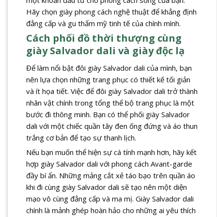
một khoản đầu tư cho phong cách sống của bạn.
Hãy chọn giày phong cách nghệ thuật để khẳng định
đẳng cấp và gu thẩm mỹ tinh tế của chính mình.
Cách phối đồ thời thượng cùng
giày Salvador dali và giày độc lạ
Để làm nổi bật đôi giày Salvador dali của mình, bạn
nên lựa chọn những trang phục có thiết kế tối giản
và ít họa tiết. Việc để đôi giày Salvador dali trở thành
nhân vật chính trong tổng thể bộ trang phục là một
bước đi thông minh. Bạn có thể phối giày Salvador
dali với một chiếc quần tây đen ống đứng và áo thun
trắng cơ bản để tạo sự thanh lịch.
Nếu bạn muốn thể hiện sự cá tính mạnh hơn, hãy kết
hợp giày Salvador dali với phong cách Avant-garde
đầy bí ẩn. Những mảng cắt xẻ táo bạo trên quần áo
khi đi cùng giày Salvador dali sẽ tạo nên một diện
mạo vô cùng đẳng cấp và ma mị. Giày Salvador dali
chính là mảnh ghép hoàn hảo cho những ai yêu thích