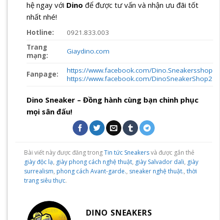
hệ ngay với
Dino
để được tư vấn và nhận ưu đãi tốt
nhất nhé!
Hotline:
0921.833.003
Trang
Giaydino.com
mạng:
https://www.facebook.com/Dino.Sneakersshop
Fanpage:
https://www.facebook.com/DinoSneakerShop2
Dino Sneaker – Đồng hành cùng bạn chinh phục
mọi sân đấu!
Bài viết này được đăng trong
Tin tức Sneakers
và được gắn thẻ
giày độc lạ
,
giày phong cách nghệ thuật
,
giày Salvador dali
,
giày
surrealism
,
phong cách Avant-garde.
,
sneaker nghệ thuật.
,
thời
trang siêu thực
.
DINO SNEAKERS