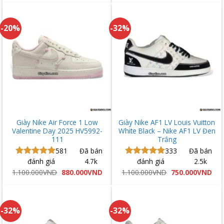
là:
tại
là:
tại
2.500.000VND.
là:
2.100.000VND.
là:
1.100.000VND.
950
-20%
-32%
Giày Nike Air Force 1 Low
Giày Nike AF1 LV Louis Vuitton
Valentine Day 2025 HV5992-
White Black – Nike AF1 LV Đen
111
Trắng
581
Đã bán
333
Đã bán
đánh giá
4.7k
đánh giá
2.5k
Được xếp
Được xếp
hạng
5.00
hạng
5.00
Giá
Giá
Giá
Giá
1.100.000
VND
880.000
VND
1.100.000
VND
750.000
VND
gốc
hiện
gốc
hiệ
5 sao
5 sao
là:
tại
là:
tại
1.100.000VND.
là:
1.100.000VND.
là:
880.000VND.
750
-32%
-32%