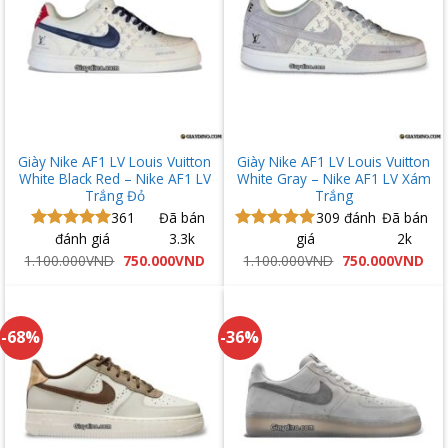
Giày Nike AF1 LV Louis Vuitton
Giày Nike AF1 LV Louis Vuitton
White Black Red – Nike AF1 LV
White Gray – Nike AF1 LV Xám
Trắng Đỏ
Trắng
361
Đã bán
309
đánh
Đã bán
đánh giá
3.3k
giá
2k
Được xếp
Được xếp
hạng
5.00
hạng
5.00
Giá
Giá
Giá
Giá
1.100.000
VND
750.000
VND
1.100.000
VND
750.000
VND
gốc
hiện
gốc
hiệ
5 sao
5 sao
là:
tại
là:
tại
1.100.000VND.
là:
1.100.000VND.
là:
750.000VND.
750
-68%
-36%