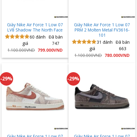
Giày Nike Air Force 1 Low 07
Giày Nike Air Force 1 Low 07
LV8 Shadow The North Face
PRM 2 Molten Metal FV3616-
101
60
đánh
Đã bán
31
đánh
Đã bán
giá
747
Được xếp
giá
663
hạng
4.93
Được xếp
Giá
Giá
1.100.000
VND
799.000
VND
gốc
hiện
5 sao
hạng
5.00
Giá
Giá
1.100.000
VND
780.000
VND
là:
tại
gốc
hiệ
5 sao
1.100.000VND.
là:
là:
tại
799.000VND.
1.100.000VND.
là:
780
-29%
-29%
Giày Nike Air Force 1 Low 07
Giày Nike Air Force 1 Low 07