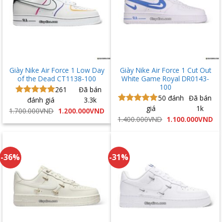
Giày Nike Air Force 1 Low Day
Giày Nike Air Force 1 Cut Out
of the Dead CT1138-100
White Game Royal DR0143-
100
261
Đã bán
50
đánh
Đã bán
đánh giá
3.3k
Được xếp
giá
1k
hạng
5.00
Được xếp
Giá
Giá
1.700.000
VND
1.200.000
VND
gốc
hiện
5 sao
hạng
5.00
Giá
Gi
1.400.000
VND
1.100.000
VND
là:
tại
gốc
hi
5 sao
1.700.000VND.
là:
là:
tại
1.200.000VND.
1.400.000VND.
là:
1.
-36%
-31%