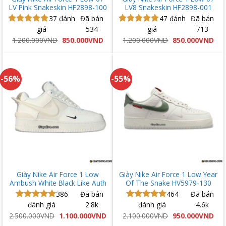
LV Pink Snakeskin HF2898-100
LV8 Snakeskin HF2898-001
37
đánh
Đã bán
47
đánh
Đã bán
giá
534
giá
713
Được xếp
Được xếp
hạng
5.00
hạng
4.91
Giá
Giá
Giá
Giá
1.200.000
VND
850.000
VND
1.200.000
VND
850.000
VND
gốc
hiện
gốc
hiệ
5 sao
5 sao
là:
tại
là:
tại
1.200.000VND.
là:
1.200.000VND.
là:
850.000VND.
850
-56%
-55%
Giày Nike Air Force 1 Low
Giày Nike Air Force 1 Low Year
Ambush White Black Like Auth
Of The Snake HV5979-130
386
Đã bán
464
Đã bán
đánh giá
2.8k
đánh giá
4.6k
Được xếp
Được xếp
hạng
5.00
hạng
5.00
Giá
Giá
Giá
Giá
2.500.000
VND
1.100.000
VND
2.100.000
VND
950.000
VND
gốc
hiện
gốc
hiệ
5 sao
5 sao