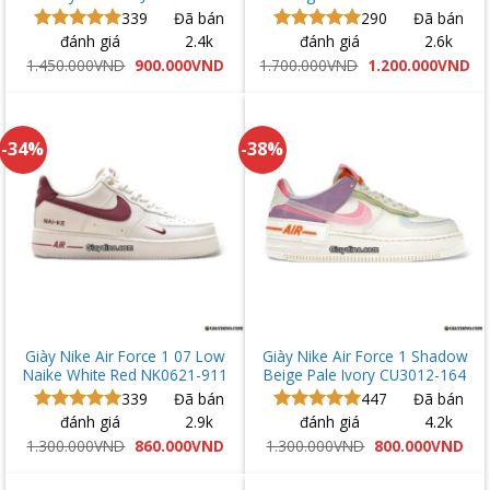
339
Đã bán
290
Đã bán
đánh giá
2.4k
đánh giá
2.6k
Được xếp
Được xếp
hạng
5.00
hạng
5.00
Giá
Giá
Giá
Gi
1.450.000
VND
900.000
VND
1.700.000
VND
1.200.000
VND
gốc
hiện
gốc
hi
5 sao
5 sao
là:
tại
là:
tại
1.450.000VND.
là:
1.700.000VND.
là:
900.000VND.
1.
-34%
-38%
Giày Nike Air Force 1 07 Low
Giày Nike Air Force 1 Shadow
Naike White Red NK0621-911
Beige Pale Ivory CU3012-164
339
Đã bán
447
Đã bán
đánh giá
2.9k
đánh giá
4.2k
Được xếp
Được xếp
hạng
5.00
hạng
5.00
Giá
Giá
Giá
Giá
1.300.000
VND
860.000
VND
1.300.000
VND
800.000
VND
gốc
hiện
gốc
hiệ
5 sao
5 sao
là:
tại
là:
tại
1.300.000VND.
là:
1.300.000VND.
là: