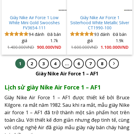
Giày Nike Air Force 1 Low
Giày Nike Air Force 1
White Mini Gold Swooshes
Sisterhood White Metallic Silver
FV3654-111
CT1990-100
94
đánh
Đã bán
93
đánh
Đã bán
giá
1.7k
giá
1.9k
Được xếp
Được xếp
hạng
5.00
hạng
5.00
Giá
Giá
Giá
Gi
1.400.000
VND
900.000
VND
1.600.000
VND
1.100.000
VND
gốc
hiện
gốc
hi
5 sao
5 sao
là:
tại
là:
tại
1.400.000VND.
là:
1.600.000VND.
là:
900.000VND.
1.
1
2
3
4
…
6
7
8
Giày Nike Air Force 1 – AF1
Lịch sử giày Nike Air Force 1 – AF1
Giày Nike Air Force 1 – AF1 được thiết kế bởi Bruce
Kilgore. ra mắt năm 1982. Sau khi ra mắt, mẫu giày Nike
air force 1 – AF1 đã trở thành một sản phẩm hot trên
toàn cầu. Với thiết kế đơn giản nhưng đẹp tinh tế, cùng
với công nghệ Air đã giúp mẫu giày này bán cháy hàng