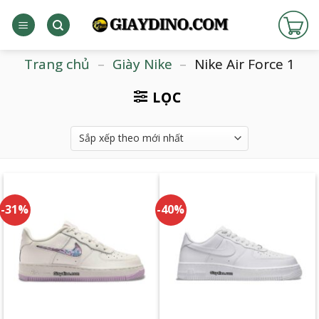
Bỏ
qua
nội
dung
Trang chủ
–
Giày Nike
–
Nike Air Force 1
LỌC
-31%
-40%