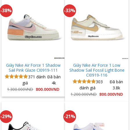
860.000VND.
800
-38%
-33%
Giày Nike Air Force 1 Shadow
Giày Nike Air Force 1 Low
Sail Pink Glaze CI0919-111
Shadow Sail Fossil Light Bone
CI0919-116
371
đánh
Đã bán
303
Đã bán
giá
4k
Được xếp
đánh giá
3.8k
hạng
5.00
Được xếp
Giá
Giá
1.300.000
VND
800.000
VND
gốc
hiện
5 sao
hạng
5.00
Giá
Giá
1.200.000
VND
800.000
VND
là:
tại
gốc
hiệ
5 sao
1.300.000VND.
là:
là:
tại
800.000VND.
1.200.000VND.
là:
800
-29%
-21%