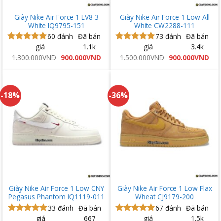
Giày Nike Air Force 1 LV8 3
Giày Nike Air Force 1 Low All
White IQ9795-151
White CW2288-111
60
đánh
Đã bán
73
đánh
Đã bán
giá
1.1k
giá
3.4k
Được xếp
Được xếp
hạng
5.00
hạng
5.00
Giá
Giá
Giá
Giá
1.300.000
VND
900.000
VND
1.500.000
VND
900.000
VND
gốc
hiện
gốc
hiệ
5 sao
5 sao
là:
tại
là:
tại
1.300.000VND.
là:
1.500.000VND.
là:
900.000VND.
900
-18%
-36%
Giày Nike Air Force 1 Low CNY
Giày Nike Air Force 1 Low Flax
Pegasus Phantom IQ1119-011
Wheat CJ9179-200
33
đánh
Đã bán
67
đánh
Đã bán
giá
667
giá
1.5k
Được xếp
Được xếp