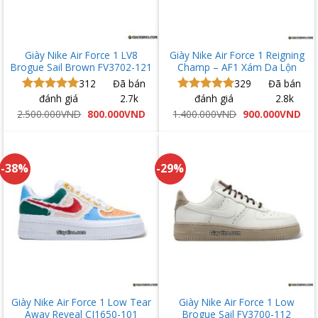
Giày Nike Air Force 1 LV8
Giày Nike Air Force 1 Reigning
Brogue Sail Brown FV3702-121
Champ – AF1 Xám Da Lộn
312
Đã bán
329
Đã bán
đánh giá
2.7k
đánh giá
2.8k
Được xếp
Được xếp
hạng
5.00
hạng
5.00
Giá
Giá
Giá
Giá
2.500.000
VND
800.000
VND
1.400.000
VND
900.000
VND
gốc
hiện
gốc
hiệ
5 sao
5 sao
là:
tại
là:
tại
2.500.000VND.
là:
1.400.000VND.
là:
800.000VND.
900
-38%
-29%
Giày Nike Air Force 1 Low Tear
Giày Nike Air Force 1 Low
Away Reveal CJ1650-101
Brogue Sail FV3700-112