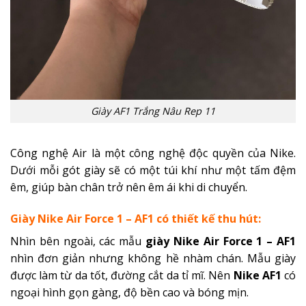
Giày AF1 Trắng Nâu Rep 11
Công nghệ Air là một công nghệ độc quyền của Nike.
Dưới mỗi gót giày sẽ có một túi khí như một tấm đệm
êm, giúp bàn chân trở nên êm ái khi di chuyển.
Giày Nike Air Force 1 – AF1 có thiết kế thu hút:
Nhìn bên ngoài, các mẫu
giày Nike Air Force 1 – AF1
nhìn đơn giản nhưng không hề nhàm chán. Mẫu giày
được làm từ da tốt, đường cắt da tỉ mĩ. Nên
Nike AF1
có
ngoại hình gọn gàng, độ bền cao và bóng mịn.