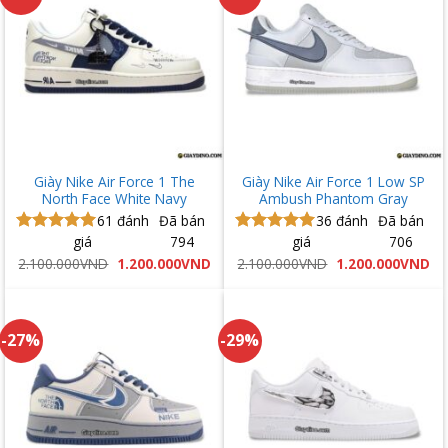
Giày Nike Air Force 1 The
Giày Nike Air Force 1 Low SP
North Face White Navy
Ambush Phantom Gray
61
đánh
Đã bán
36
đánh
Đã bán
giá
794
giá
706
Được xếp
Được xếp
hạng
4.93
hạng
5.00
Giá
Giá
Giá
Gi
2.100.000
VND
1.200.000
VND
2.100.000
VND
1.200.000
VND
gốc
hiện
gốc
hi
5 sao
5 sao
là:
tại
là:
tại
2.100.000VND.
là:
2.100.000VND.
là:
1.200.000VND.
1.
-27%
-29%