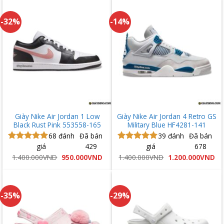
1.300.000VND.
1.400.000VND.
là:
1.
-32%
-14%
Giày Nike Air Jordan 1 Low
Giày Nike Air Jordan 4 Retro GS
Black Rust Pink 553558-165
Military Blue HF4281-141
68
đánh
Đã bán
39
đánh
Đã bán
giá
429
giá
678
Được xếp
Được xếp
hạng
5.00
hạng
5.00
Giá
Giá
Giá
Gi
1.400.000
VND
950.000
VND
1.400.000
VND
1.200.000
VND
gốc
hiện
gốc
hi
5 sao
5 sao
là:
tại
là:
tại
1.400.000VND.
là:
1.400.000VND.
là:
950.000VND.
1.
-35%
-29%