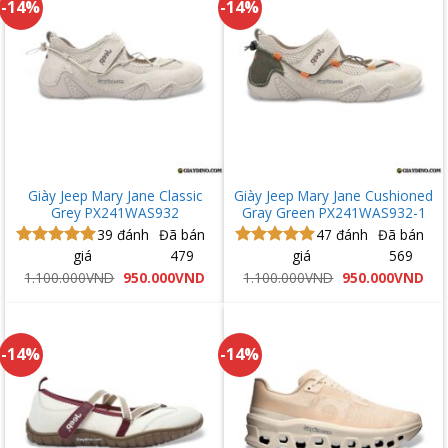
-14%
-14%
Giày Jeep Mary Jane Classic
Giày Jeep Mary Jane Cushioned
Grey PX241WAS932
Gray Green PX241WAS932-1
39
đánh
Đã bán
47
đánh
Đã bán
giá
479
giá
569
Được xếp
Được xếp
hạng
5.00
hạng
5.00
Giá
Giá
Giá
Giá
1.100.000
VND
950.000
VND
1.100.000
VND
950.000
VND
gốc
hiện
gốc
hiệ
5 sao
5 sao
là:
tại
là:
tại
1.100.000VND.
là:
1.100.000VND.
là:
950.000VND.
950
-14%
-14%