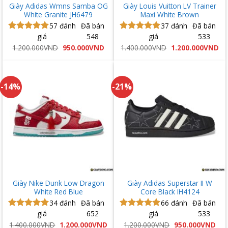
Giày Adidas Wmns Samba OG
Giày Louis Vuitton LV Trainer
White Granite JH6479
Maxi White Brown
57
đánh
Đã bán
37
đánh
Đã bán
giá
548
giá
533
Được xếp
Được xếp
hạng
5.00
hạng
5.00
Giá
Giá
Giá
Gi
1.200.000
VND
950.000
VND
1.400.000
VND
1.200.000
VND
gốc
hiện
gốc
hi
5 sao
5 sao
là:
tại
là:
tại
1.200.000VND.
là:
1.400.000VND.
là:
950.000VND.
1.
-14%
-21%
Giày Nike Dunk Low Dragon
Giày Adidas Superstar II W
White Red Blue
Core Black IH4124
34
đánh
Đã bán
66
đánh
Đã bán
giá
652
giá
533
Được xếp
Được xếp
hạng
5.00
hạng
5.00
Giá
Giá
Giá
Giá
1.400.000
VND
1.200.000
VND
1.200.000
VND
950.000
VND