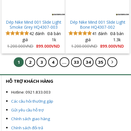
Dép Nike Mind 001 Slide Light
Dép Nike Mind 001 Slide Light
Smoke Grey HQ4307-003
Bone HQ4307-002
42
đánh
Đã bán
41
đánh
Đã bán
giá
1k
giá
1.3k
Được xếp
Được xếp
hạng
5.00
hạng
4.90
Giá
Giá
Giá
Giá
1.200.000
VND
899.000
VND
1.200.000
VND
899.000
VND
gốc
hiện
gốc
hiệ
5 sao
5 sao
là:
tại
là:
tại
1.200.000VND.
là:
1.200.000VND.
là:
899.000VND.
899
1
2
3
4
…
33
34
35
HỖ TRỢ KHÁCH HÀNG
Hotline: 0921.833.003
Các câu hỏi thường gặp
Gửi yêu cầu hỗ trợ
Chính sách giao hàng
Chính sách đổi trả