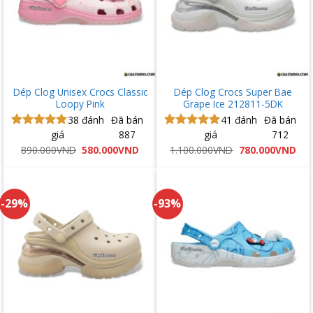
Dép Clog Unisex Crocs Classic
Dép Clog Crocs Super Bae
Loopy Pink
Grape Ice 212811-5DK
38
đánh
Đã bán
41
đánh
Đã bán
giá
887
giá
712
Được xếp
Được xếp
hạng
5.00
hạng
5.00
Giá
Giá
Giá
Giá
890.000
VND
580.000
VND
1.100.000
VND
780.000
VND
gốc
hiện
gốc
hiệ
5 sao
5 sao
là:
tại
là:
tại
890.000VND.
là:
1.100.000VND.
là:
580.000VND.
780
-29%
-93%