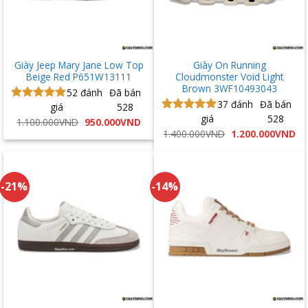
Giày Jeep Mary Jane Low Top
Giày On Running
Beige Red P651W13111
Cloudmonster Void Light
Brown 3WF10493043
52
đánh
Đã bán
37
đánh
Đã bán
giá
528
Được xếp
giá
528
hạng
5.00
Được xếp
Giá
Giá
1.100.000
VND
950.000
VND
gốc
hiện
5 sao
hạng
5.00
Giá
Gi
1.400.000
VND
1.200.000
VND
là:
tại
gốc
hi
5 sao
1.100.000VND.
là:
là:
tại
950.000VND.
1.400.000VND.
là:
1.
-21%
-14%