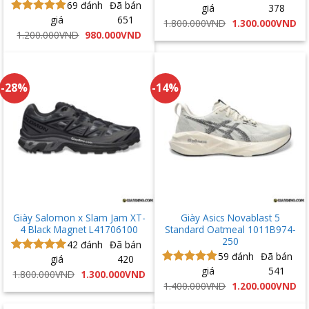
69
đánh
Đã bán
giá
378
Được xếp
giá
651
hạng
4.94
Được xếp
Giá
Gi
1.800.000
VND
1.300.000
VND
gốc
hi
5 sao
hạng
5.00
Giá
Giá
1.200.000
VND
980.000
VND
là:
tại
gốc
hiện
5 sao
1.800.000VND.
là:
là:
tại
1.
1.200.000VND.
là:
980.000VND.
-28%
-14%
Giày Salomon x Slam Jam XT-
Giày Asics Novablast 5
4 Black Magnet L41706100
Standard Oatmeal 1011B974-
250
42
đánh
Đã bán
59
đánh
Đã bán
giá
420
Được xếp
giá
541
hạng
5.00
Được xếp
Giá
Giá
1.800.000
VND
1.300.000
VND
gốc
hiện
5 sao
hạng
5.00
Giá
Gi
1.400.000
VND
1.200.000
VND
là:
tại
gốc
hi
5 sao
1.800.000VND.
là:
là:
tại