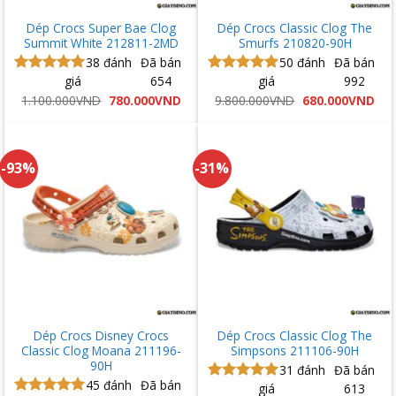
Dép Crocs Super Bae Clog
Dép Crocs Classic Clog The
Summit White 212811-2MD
Smurfs 210820-90H
38
đánh
Đã bán
50
đánh
Đã bán
giá
654
giá
992
Được xếp
Được xếp
hạng
5.00
hạng
5.00
Giá
Giá
Giá
Giá
1.100.000
VND
780.000
VND
9.800.000
VND
680.000
VND
gốc
hiện
gốc
hiệ
5 sao
5 sao
là:
tại
là:
tại
1.100.000VND.
là:
9.800.000VND.
là:
780.000VND.
680
-93%
-31%
Dép Crocs Disney Crocs
Dép Crocs Classic Clog The
Classic Clog Moana 211196-
Simpsons 211106-90H
90H
31
đánh
Đã bán
45
đánh
Đã bán
giá
613
Được xếp