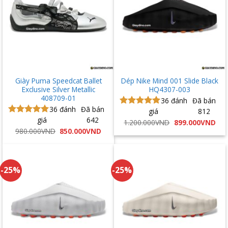
Giày Puma Speedcat Ballet
Dép Nike Mind 001 Slide Black
Exclusive Silver Metallic
HQ4307-003
408709-01
36
đánh
Đã bán
36
đánh
Đã bán
giá
812
Được xếp
giá
642
hạng
5.00
Được xếp
Giá
Giá
1.200.000
VND
899.000
VND
gốc
hiệ
5 sao
hạng
5.00
Giá
Giá
980.000
VND
850.000
VND
là:
tại
gốc
hiện
5 sao
1.200.000VND.
là:
là:
tại
899
980.000VND.
là:
850.000VND.
-25%
-25%