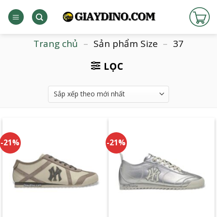
Bỏ
qua
nội
dung
Trang chủ
–
Sản phẩm Size
–
37
LỌC
-21%
-21%