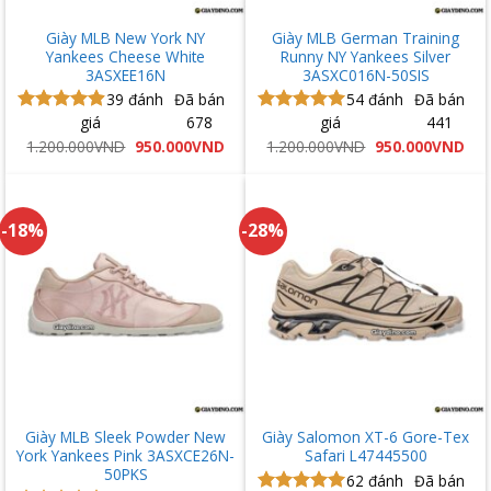
Giày MLB New York NY
Giày MLB German Training
Yankees Cheese White
Runny NY Yankees Silver
3ASXEE16N
3ASXC016N-50SIS
39
đánh
Đã bán
54
đánh
Đã bán
giá
678
giá
441
Được xếp
Được xếp
hạng
4.90
hạng
5.00
Giá
Giá
Giá
Giá
1.200.000
VND
950.000
VND
1.200.000
VND
950.000
VND
gốc
hiện
gốc
hiệ
5 sao
5 sao
là:
tại
là:
tại
1.200.000VND.
là:
1.200.000VND.
là:
950.000VND.
950
-18%
-28%
Giày MLB Sleek Powder New
Giày Salomon XT-6 Gore-Tex
York Yankees Pink 3ASXCE26N-
Safari L47445500
50PKS
62
đánh
Đã bán