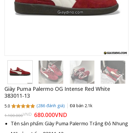
Giày Puma Palermo OG Intense Red White
383011-13
(
286
đánh giá)
Đã bán
2.1k
5.0
5.0
286
trên 5
Giá
680.000
VND
Giá
VND
1.100.000
gốc
hiện
dựa trên
là:
tại
đánh giá
Tên sản phẩm: Giày Puma Palermo Trắng Đỏ Nhung
1.100.000VND.
là:
680.000VND.