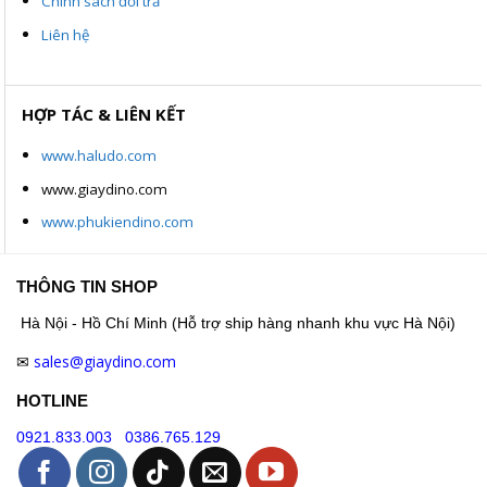
Chính sách đổi trả
Liên hệ
HỢP TÁC & LIÊN KẾT
www.haludo.com
www.giaydino.com
www.phukiendino.com
THÔNG TIN SHOP
Hà Nội - Hồ Chí Minh (Hỗ trợ ship hàng nhanh khu vực Hà Nội)
sales@giaydino.com
✉
HOTLINE
0921.833.003
0386.765.129