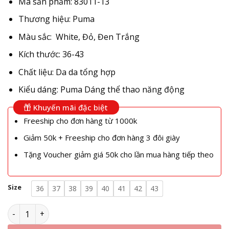
Mã sản phẩm: 83011-13
Thương hiệu: Puma
Màu sắc: White, Đỏ, Đen Trắng
Kích thước: 36-43
Chất liệu: Da da tổng hợp
Kiểu dáng: Puma Dáng thể thao năng động
Khuyến mãi đặc biệt
Freeship cho đơn hàng từ 1000k
Giảm 50k + Freeship cho đơn hàng 3 đôi giày
Tặng Voucher giảm giá 50k cho lần mua hàng tiếp theo
Size
36
37
38
39
40
41
42
43
Giày Puma Palermo OG Intense Red White 383011-13 số lượ