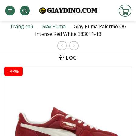
Bỏ
qua
nội
dung
Trang chủ
–
Giày Puma
–
Giày Puma Palermo OG
Intense Red White 383011-13
LỌC
-38%