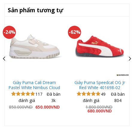
Sản phẩm tương tự
-24%
-62%
Giày Puma Cali Dream
Giày Puma Speedcat OG Jr
Pastel White Nimbus Cloud
Red White 401698-02
117
Đã bán
49
Đã bán
đánh giá
3k
đánh giá
804
Được xếp
Được xếp
hạng
5.00
hạng
5.00
Giá
Giá
850.000
VND
650.000
VND
1.800.000
VND
gốc
hiện
Giá
Giá
5 sao
5 sao
680.000
VND
á
là:
tại
gốc
hiện
ện
850.000VND.
là:
là:
tại
650.000VND.
1.800.000VND.
là:
680.000VND
0.000VND.