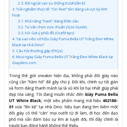
2.3.
Đế ngoài cao su chống trượt bền bỉ
3.
Trải nghiệm thực tế: “On-feet” tôn dáng và cực kỳ linh
hoạt
3.1.
Khả năng “hack” dáng thần sầu
3.2.
Tư vấn chọn size chuẩn (Size Guide)
3.3.
H3: Gợi ý phối đồ (Outfit tips)
4.
Tại sao nên sở hữu Giày Puma Bella UT Trắng Đen White
Black tại nhà Dino?
5.
Câu hỏi thường gặp (FAQs)
6.
Mua ngay Giày Puma Bella UT Trắng Đen White Black tại
Giaydino.com
Trong thế giới sneaker hiện đại, không phải đôi giày nào
cũng cần “hầm hố” để gây chú ý. Đôi khi, chính sự tối giản
và form dáng thanh mảnh lại là vũ khí lợi hại nhất giúp phái
đẹp tỏa sáng. Tôi đang muốn nhắc đến
Giày Puma Bella
UT White Black
, một siêu phẩm mang mã hiệu
402186-
01
vừa “lên kệ” tại nhà Dino. Nếu bạn đang tìm kiếm một
đôi giày có thể “cân” mọi outfit từ đi làm, đi học đến dạo
phố mà vẫn đảm bảo sự êm ái tuyệt đối, thì đây chính là
người bạn đồng hành không thể thiếu.