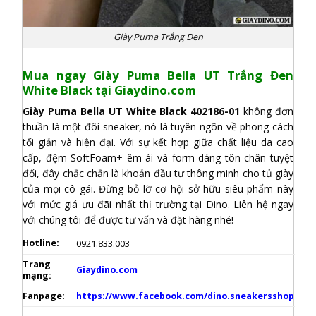
Giày Puma Trắng Đen
Mua n
gay Giày Puma Bella UT Trắng Đen
White Black
tại Giaydino.com
Giày Puma Bella UT White Black 402186-01
không đơn
thuần là một đôi sneaker, nó là tuyên ngôn về phong cách
tối giản và hiện đại. Với sự kết hợp giữa chất liệu da cao
cấp, đệm SoftFoam+ êm ái và form dáng tôn chân tuyệt
đối, đây chắc chắn là khoản đầu tư thông minh cho tủ giày
của mọi cô gái. Đừng bỏ lỡ cơ hội sở hữu siêu phẩm này
với mức giá ưu đãi nhất thị trường tại Dino. Liên hệ ngay
với chúng tôi để được tư vấn và đặt hàng nhé!
Hotline:
0921.833.003
Trang
Giaydino.com
mạng:
Fanpage:
https://www.facebook.com/dino.sneakersshop