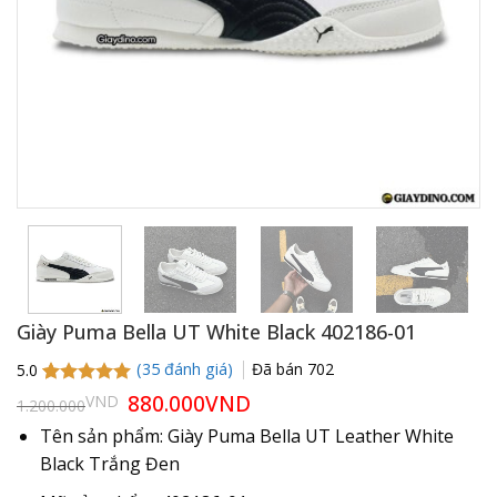
Giày Puma Bella UT White Black 402186-01
(
35
đánh giá)
Đã bán
702
5.0
5.0
35
trên 5
Giá
880.000
VND
Giá
VND
1.200.000
gốc
hiện
dựa trên
là:
tại
đánh giá
Tên sản phẩm: Giày Puma Bella UT Leather White
1.200.000VND.
là:
Black Trắng Đen
880.000VND.