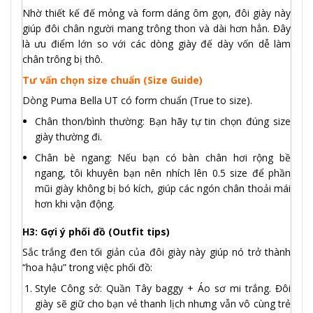
Nhờ thiết kế đế mỏng và form dáng ôm gọn, đôi giày này
giúp đôi chân người mang trông thon và dài hơn hẳn. Đây
là ưu điểm lớn so với các dòng giày đế dày vốn dễ làm
chân trông bị thô.
Tư vấn chọn size chuẩn (Size Guide)
Dòng Puma Bella UT có form chuẩn (True to size).
Chân thon/bình thường: Bạn hãy tự tin chọn đúng size
giày thường đi.
Chân bè ngang: Nếu bạn có bàn chân hơi rộng bề
ngang, tôi khuyên bạn nên nhích lên 0.5 size để phần
mũi giày không bị bó kích, giúp các ngón chân thoải mái
hơn khi vận động.
H3: Gợi ý phối đồ (Outfit tips)
Sắc trắng đen tối giản của đôi giày này giúp nó trở thành
“hoa hậu” trong việc phối đồ:
Style Công sở: Quần Tây baggy + Áo sơ mi trắng. Đôi
giày sẽ giữ cho bạn vẻ thanh lịch nhưng vẫn vô cùng trẻ