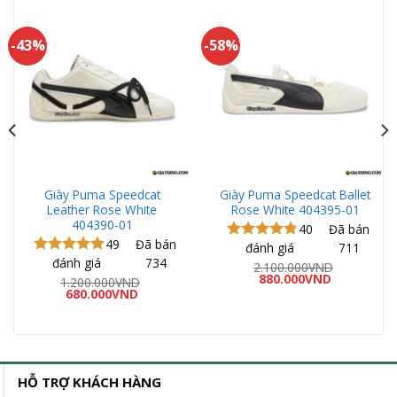
-43%
-58%
Giày Puma Speedcat
Giày Puma Speedcat Ballet
Leather Rose White
Rose White 404395-01
404390-01
40
Đã bán
49
Đã bán
đánh giá
711
Được xếp
đánh giá
734
hạng
4.80
Được xếp
2.100.000
VND
Giá
Giá
5 sao
880.000
VND
hạng
5.00
1.200.000
VND
gốc
hiện
Giá
Giá
5 sao
680.000
VND
là:
tại
gốc
hiện
2.100.000VND.
là:
là:
tại
ND.
880.000VND
1.200.000VND.
là:
680.000VND.
HỖ TRỢ KHÁCH HÀNG