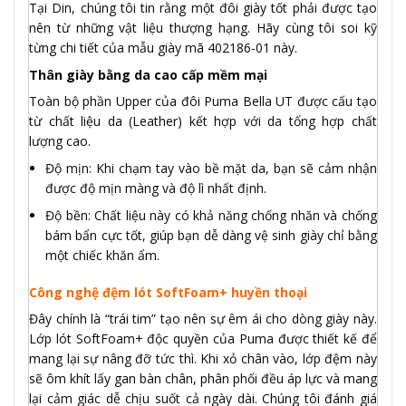
Tại Din, chúng tôi tin rằng một đôi giày tốt phải được tạo
nên từ những vật liệu thượng hạng. Hãy cùng tôi soi kỹ
từng chi tiết của mẫu giày mã 402186-01 này.
Thân giày bằng da cao cấp mềm mại
Toàn bộ phần Upper của đôi Puma Bella UT được cấu tạo
từ chất liệu da (Leather) kết hợp với da tổng hợp chất
lượng cao.
Độ mịn: Khi chạm tay vào bề mặt da, bạn sẽ cảm nhận
được độ mịn màng và độ lì nhất định.
Độ bền: Chất liệu này có khả năng chống nhăn và chống
bám bẩn cực tốt, giúp bạn dễ dàng vệ sinh giày chỉ bằng
một chiếc khăn ẩm.
Công nghệ đệm lót SoftFoam+ huyền thoại
Đây chính là “trái tim” tạo nên sự êm ái cho dòng giày này.
Lớp lót SoftFoam+ độc quyền của Puma được thiết kế để
mang lại sự nâng đỡ tức thì. Khi xỏ chân vào, lớp đệm này
sẽ ôm khít lấy gan bàn chân, phân phối đều áp lực và mang
lại cảm giác dễ chịu suốt cả ngày dài. Chúng tôi đánh giá