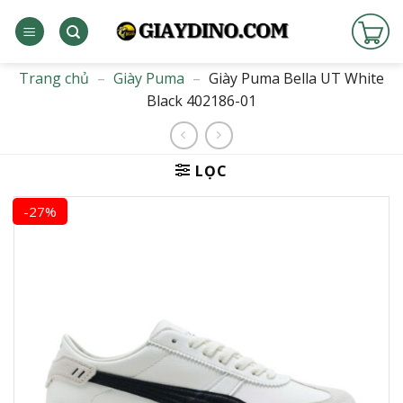
Bỏ
qua
nội
dung
Trang chủ
–
Giày Puma
–
Giày Puma Bella UT White
Black 402186-01
LỌC
-27%