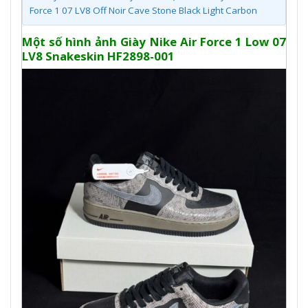
Force 1 07 LV8 Off Noir Cave Stone Black Light Carbon
Một số hình ảnh Giày Nike Air Force 1 Low 07
LV8 Snakeskin HF2898-001