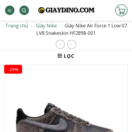
Bỏ
qua
nội
dung
Trang chủ
–
Giày Nike
–
Giày Nike Air Force 1 Low 07
LV8 Snakeskin HF2898-001
LỌC
-29%