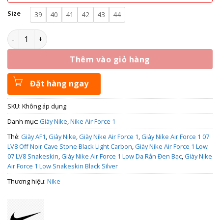
Size
39
40
41
42
43
44
Giày Nike Air Force 1 Low 07 LV8 Snakeskin HF2898-001 số 
Thêm vào giỏ hàng
Đặt hàng ngay
SKU:
Không áp dụng
Danh mục:
Giày Nike
,
Nike Air Force 1
Thẻ:
Giày AF1
,
Giày Nike
,
Giày Nike Air Force 1
,
Giày Nike Air Force 1 07
LV8 Off Noir Cave Stone Black Light Carbon
,
Giày Nike Air Force 1 Low
07 LV8 Snakeskin
,
Giày Nike Air Force 1 Low Da Rắn Đen Bạc
,
Giày Nike
Air Force 1 Low Snakeskin Black Silver
Thương hiệu:
Nike