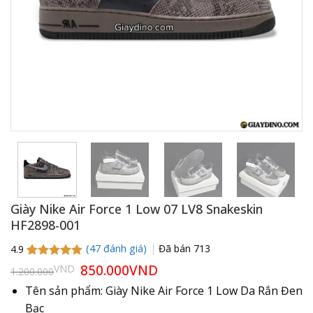
Giày Nike Air Force 1 Low 07 LV8 Snakeskin
HF2898-001
(
47
đánh giá)
Đã bán
713
4.9
4.9
47
trên 5
Giá
850.000
VND
Giá
VND
1.200.000
gốc
hiện
dựa trên
là:
tại
đánh giá
Tên sản phẩm: Giày Nike Air Force 1 Low Da Rắn Đen
1.200.000VND.
là:
Bạc
850.000VND.