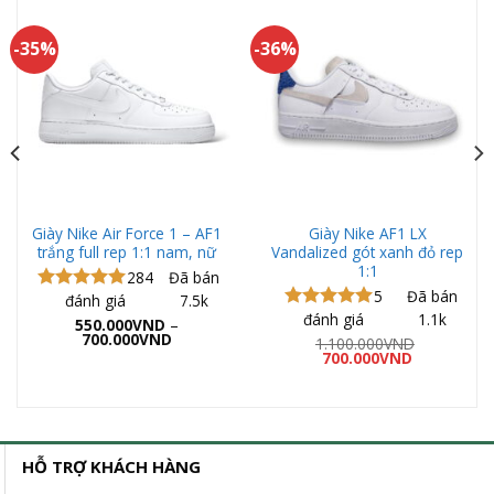
-35%
-36%
Giày Nike Air Force 1 – AF1
Giày Nike AF1 LX
trắng full rep 1:1 nam, nữ
Vandalized gót xanh đỏ rep
1:1
284
Đã bán
5
Đã bán
đánh giá
7.5k
Được xếp
đánh giá
1.1k
hạng
4.98
Được xếp
550.000
VND
–
Khoảng
5 sao
700.000
VND
hạng
5.00
1.100.000
VND
giá:
Giá
Giá
5 sao
700.000
VND
từ
gốc
hiện
550.000VND
là:
tại
đến
VND
1.100.000VND.
là:
700.000VND
700.000VND
00VND
HỖ TRỢ KHÁCH HÀNG