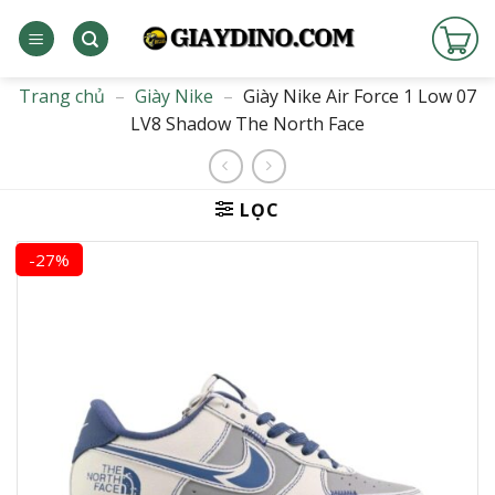
Bỏ
qua
nội
dung
Trang chủ
–
Giày Nike
–
Giày Nike Air Force 1 Low 07
LV8 Shadow The North Face
LỌC
-27%