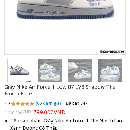
Giày Nike Air Force 1 Low 07 LV8 Shadow The
North Face
(
60
đánh giá)
Đã bán
747
4.9
4.9
60
trên 5
Giá
799.000
VND
Giá
VND
1.100.000
gốc
hiện
dựa trên
là:
tại
đánh giá
Tên sản phẩm: Giày Nike Air Force 1 The North Face
1.100.000VND.
là:
Xanh Dương Cổ Thấp
799.000VND.