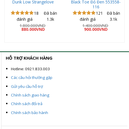
Dunk Low Strangelove
Black Toe Đỏ Đen 553558-
116
18
Đã bán
121
Đã bán
đánh giá
1.3k
đánh giá
3.1k
Được xếp
Được xếp
hạng
5.00
hạng
5.00
1.800.000
VND
1.400.000
VND
Giá
Giá
Giá
Giá
5 sao
880.000
VND
5 sao
900.000
VND
gốc
hiện
gốc
hiện
là:
tại
là:
tại
VND
1.800.000VND.
là:
1.400.000VND.
là:
880.000VND.
900.000VND
00VND
HỖ TRỢ KHÁCH HÀNG
Hotline: 0921.833.003
Các câu hỏi thường gặp
Gửi yêu cầu hỗ trợ
Chính sách giao hàng
Chính sách đổi trả
Chính sách bảo hành