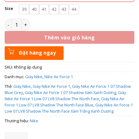
Size
39
40
41
42
43
44
Giày Nike Air Force 1 Low 07 LV8 Shadow The North Face s
Thêm vào giỏ hàng
Đặt hàng ngay
SKU:
Không áp dụng
Danh mục:
Giày Nike
,
Nike Air Force 1
Thẻ:
Giày Nike
,
Giày Nike Air Force 1
,
Giày Nike Air Force 1 07 Shadow
Blue Grey
,
Giày Nike Air Force 1 07 Shadow Xám Xanh Dương
,
Giày
Nike Air Force 1 Low 07 LV8 Shadow The North Face
,
Giày Nike Air
Force 1 Low 07 LV8 Shadow The North Face Blue
,
Giày Nike Air Force 1
Low 07 LV8 Shadow The North Face Xám Trắng Xanh Dương
Thương hiệu:
Nike