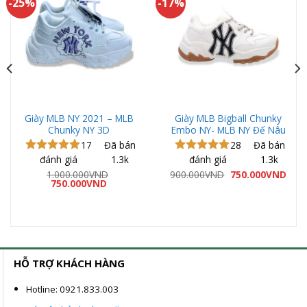
-25%
-17%
Giày MLB NY 2021 – MLB
Giày MLB Bigball Chunky
Chunky NY 3D
Embo NY- MLB NY Đế Nâu
17
Đã bán
28
Đã bán
đánh giá
1.3k
đánh giá
1.3k
Được xếp
Được xếp
hạng
5.00
hạng
5.00
á
Giá
Giá
1.000.000
VND
900.000
VND
750.000
VND
ện
Giá
Giá
gốc
hiện
5 sao
750.000
VND
5 sao
gốc
hiện
là:
tại
là:
tại
900.000VND.
là:
0.000VND.
1.000.000VND.
là:
750.
750.000VND.
HỖ TRỢ KHÁCH HÀNG
Hotline: 0921.833.003