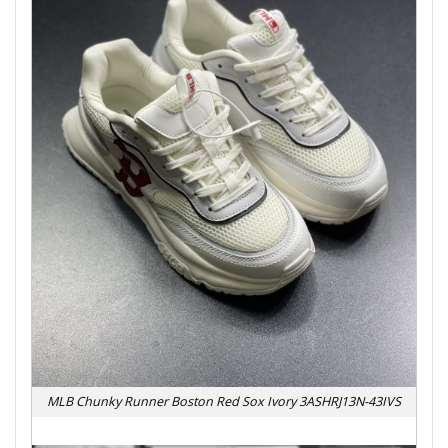
MLB Chunky Runner Boston Red Sox Ivory 3ASHRJ13N-43IVS