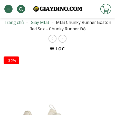
Bỏ
qua
nội
dung
Trang chủ
–
Giày MLB
–
MLB Chunky Runner Boston
Red Sox – Chunky Runner Đỏ
LỌC
-32%