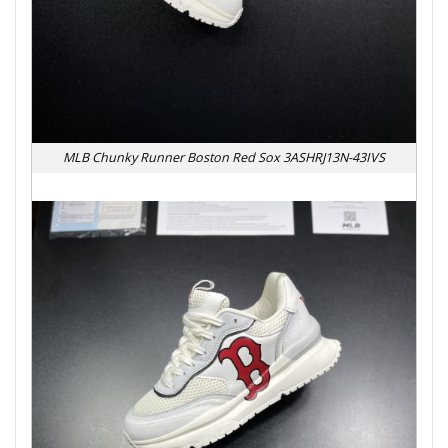
MLB Chunky Runner Boston Red Sox 3ASHRJ13N-43IVS