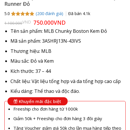
Runner Đỏ
(
200
đánh giá)
Đã bán
4.1k
5.0
5.0
199
trên 5
Giá
750.000
VND
Giá
VND
1.100.000
gốc
hiện
dựa trên
là:
tại
đánh giá
Tên sản phẩm: MLB Chunky Boston Kem Đỏ
1.100.000VND.
là:
750.000VND.
Mã sản phẩm: 3ASHRJ13N-43IVS
Thương hiệu: MLB
Màu sắc: Đỏ và Kem
Kích thước: 37 – 44
Chất liệu: Vật liệu tổng hợp và da tổng hợp cao cấp
Kiểu dáng: Thể thao và độc đáo.
Khuyến mãi đặc biệt
Freeship cho đơn hàng từ 1000k
Giảm 50k + Freeship cho đơn hàng 3 đôi giày
Tặng Voucher giảm giá 50k cho lần mua hàng tiếp theo