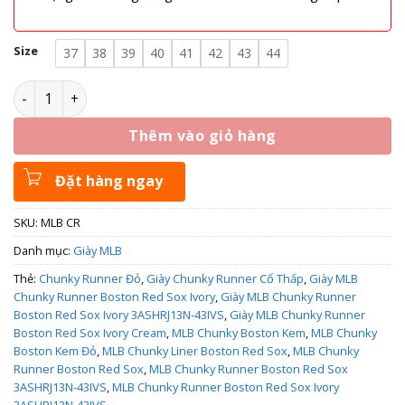
Size
37
38
39
40
41
42
43
44
MLB Chunky Runner Boston Red Sox - Chunky Runner Đỏ số
Thêm vào giỏ hàng
Đặt hàng ngay
SKU:
MLB CR
Danh mục:
Giày MLB
Thẻ:
Chunky Runner Đỏ
,
Giày Chunky Runner Cổ Thấp
,
Giày MLB
Chunky Runner Boston Red Sox Ivory
,
Giày MLB Chunky Runner
Boston Red Sox Ivory 3ASHRJ13N-43IVS
,
Giày MLB Chunky Runner
Boston Red Sox Ivory Cream
,
MLB Chunky Boston Kem
,
MLB Chunky
Boston Kem Đỏ
,
MLB Chunky Liner Boston Red Sox
,
MLB Chunky
Runner Boston Red Sox
,
MLB Chunky Runner Boston Red Sox
3ASHRJ13N-43IVS
,
MLB Chunky Runner Boston Red Sox Ivory
3ASHRJ13N-43IVS