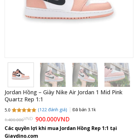
Jordan Hồng – Giày Nike Air Jordan 1 Mid Pink
Quartz Rep 1:1
(
122
đánh giá)
Đã bán
3.1k
5.0
5.0
122
trên 5
Giá
900.000
VND
Giá
VND
1.400.000
gốc
hiện
dựa trên
là:
tại
đánh giá
Các quyền lợi khi mua Jordan Hồng Rep 1:1 tại
1.400.000VND.
là:
Giaydino.com
900.000VND.