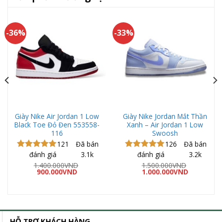
-36%
-33%
Giày Nike Air Jordan 1 Low
Giày Nike Jordan Mắt Thần
Black Toe Đỏ Đen 553558-
Xanh – Air Jordan 1 Low
116
Swoosh
121
Đã bán
126
Đã bán
đánh giá
3.1k
đánh giá
3.2k
Được xếp
Được xếp
hạng
5.00
hạng
5.00
1.400.000
VND
1.500.000
VND
Giá
Giá
Giá
Giá
5 sao
900.000
VND
5 sao
1.000.000
VND
gốc
hiện
gốc
hiện
là:
tại
là:
tại
VND
1.400.000VND.
là:
1.500.000VND.
là:
900.000VND.
1.000.000
00VND
HỖ TRỢ KHÁCH HÀNG