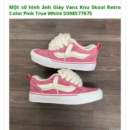
Một số hình ảnh Giày Vans Knu Skool Retro
Color Pink True White 5098577675