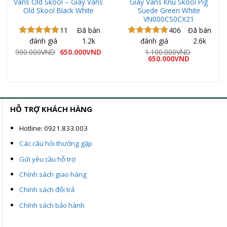
Vans Old Skool – Giày Vans
Giày Vans Knu Skool Pig
Old Skool Black White
Suede Green White
VN000CS0CX21
11
Đã bán
406
Đã bán
đánh giá
1.2k
đánh giá
2.6k
Được xếp
Được xếp
hạng
5.00
hạng
5.00
á
Giá
Giá
900.000
VND
650.000
VND
1.100.000
VND
ện
gốc
hiện
Giá
Giá
5 sao
5 sao
650.000
VND
là:
tại
gốc
hiện
900.000VND.
là:
là:
tại
9.000VND.
650.000VND.
1.100.000VND.
là:
650.000VND
HỖ TRỢ KHÁCH HÀNG
Hotline: 0921.833.003
Các câu hỏi thường gặp
Gửi yêu cầu hỗ trợ
Chính sách giao hàng
Chính sách đổi trả
Chính sách bảo hành