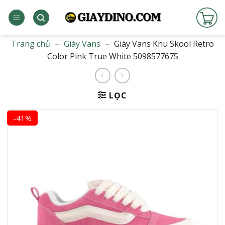
Bỏ
qua
nội
dung
Trang chủ
–
Giày Vans
–
Giày Vans Knu Skool Retro
Color Pink True White 5098577675
LỌC
-41%