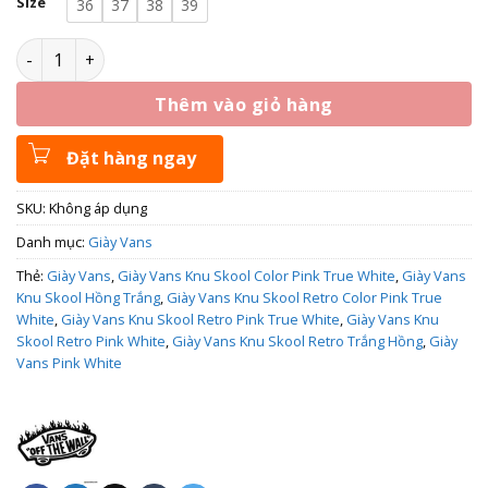
Size
36
37
38
39
Giày Vans Knu Skool Retro Color Pink True White 509857767
Thêm vào giỏ hàng
Đặt hàng ngay
SKU:
Không áp dụng
Danh mục:
Giày Vans
Thẻ:
Giày Vans
,
Giày Vans Knu Skool Color Pink True White
,
Giày Vans
Knu Skool Hồng Trắng
,
Giày Vans Knu Skool Retro Color Pink True
White
,
Giày Vans Knu Skool Retro Pink True White
,
Giày Vans Knu
Skool Retro Pink White
,
Giày Vans Knu Skool Retro Trắng Hồng
,
Giày
Vans Pink White