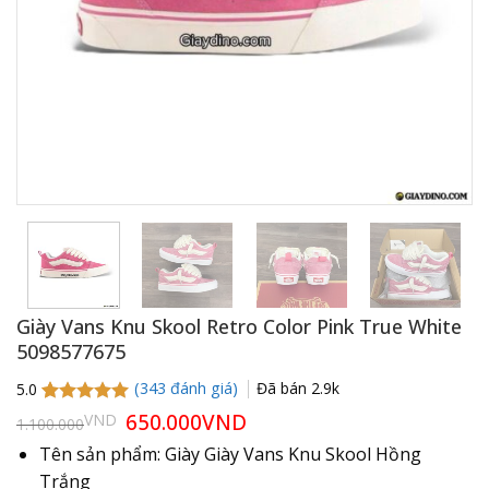
Giày Vans Knu Skool Retro Color Pink True White
5098577675
(
343
đánh giá)
Đã bán
2.9k
5.0
5.0
343
trên 5
Giá
650.000
VND
Giá
VND
1.100.000
gốc
hiện
dựa trên
là:
tại
đánh giá
Tên sản phẩm: Giày Giày Vans Knu Skool Hồng
1.100.000VND.
là:
Trắng
650.000VND.