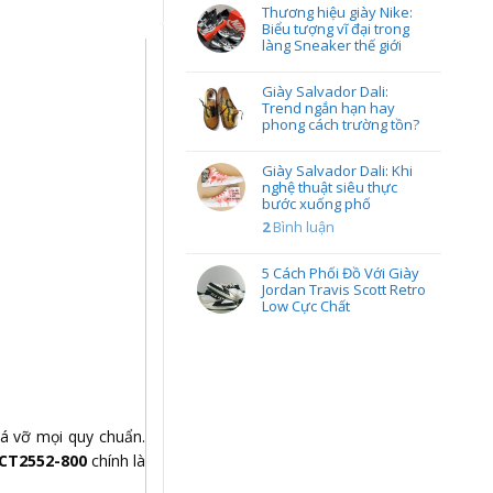
Thương hiệu giày Nike:
Biểu tượng vĩ đại trong
làng Sneaker thế giới
Giày Salvador Dali:
Trend ngắn hạn hay
phong cách trường tồn?
Giày Salvador Dali: Khi
nghệ thuật siêu thực
bước xuống phố
2
Bình luận
5 Cách Phối Đồ Với Giày
Jordan Travis Scott Retro
Low Cực Chất
há vỡ mọi quy chuẩn.
 CT2552-800
chính là