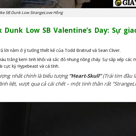
ike SB Dunk Low StrangeLove Hồng
x Dunk Low SB Valentine’s Day: Sự gia
ả lời nằm ở ý tưởng thiết kế của Todd Bratrud và Sean Cliver.
 màu trắng kem tinh khôi và sắc đỏ nhung nồng cháy. Sự sắp xếp cá
i cực kỳ Hypebeast và cá tính.
ượng nhất chính là biểu tượng
“Heart-Skull”
(Trái tim đầu l
nh liệt, vượt qua cả cái chết – một tinh thần rất “Strang