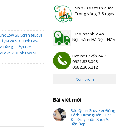
Ship COD toàn quốc
Trong vòng 3-5 ngày
Giao nhanh 2-4h
Dunk Low SB StrangeLove
Nội thành Hà Nội - HCM
iày Nike SB Dunk Low
ve Hồng
,
Giày Nike
geLove x Dunk Low SB
Hotline tư vấn 24/7:
0921.833.003
0582.305.212
Xem thêm
Bài viết mới
Bảo Quản Sneaker Đúng
Cách: Hướng Dẫn Giữ 1
Đôi Giày Luôn Sạch Và
Bền Đẹp