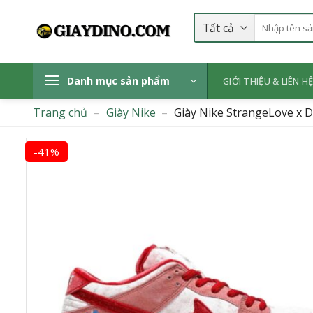
Bỏ
Tìm
qua
kiếm:
nội
dung
Danh mục sản phẩm
GIỚI THIỆU & LIÊN H
Trang chủ
–
Giày Nike
–
Giày Nike StrangeLove x 
-41%