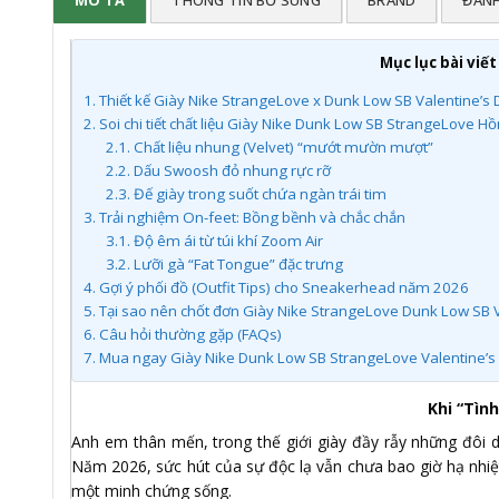
Mục lục bài viết
1.
Thiết kế Giày Nike StrangeLove x Dunk Low SB Valentine’s 
2.
Soi chi tiết chất liệu Giày Nike Dunk Low SB StrangeLove H
2.1.
Chất liệu nhung (Velvet) “mướt mườn mượt”
2.2.
Dấu Swoosh đỏ nhung rực rỡ
2.3.
Đế giày trong suốt chứa ngàn trái tim
3.
Trải nghiệm On-feet: Bồng bềnh và chắc chắn
3.1.
Độ êm ái từ túi khí Zoom Air
3.2.
Lưỡi gà “Fat Tongue” đặc trưng
4.
Gợi ý phối đồ (Outfit Tips) cho Sneakerhead năm 2026
5.
Tại sao nên chốt đơn Giày Nike StrangeLove Dunk Low SB Va
6.
Câu hỏi thường gặp (FAQs)
7.
Mua ngay Giày Nike Dunk Low SB StrangeLove Valentine’s 
Khi “Tìn
Anh em thân mến, trong thế giới giày đầy rẫy những đôi d
Năm 2026, sức hút của sự độc lạ vẫn chưa bao giờ hạ nhiệ
một minh chứng sống.