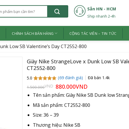
Sẵn HN - HCM
Ship nhanh 2-4h
Ệ
CHÍNH SÁCH BÁN HÀNG
CỘNG TÁC VIÊN – TIN TỨC
Dunk Low SB Valentine’s Day CT2552-800
Giày Nike StrangeLove x Dunk Low SB Vale
CT2552-800
(
69
đánh giá)
Đã bán
1.4k
5.0
5.0
69
trên 5
Giá
880.000
VND
Giá
VND
1.500.000
gốc
hiện
dựa trên
là:
tại
đánh giá
Tên sản phẩm: Giày Nike SB Dunk low Stra
1.500.000VND.
là:
880.000VND.
Mã sản phẩm: CT2552-800
Size: 36 – 39
Thương hiệu: Nike SB