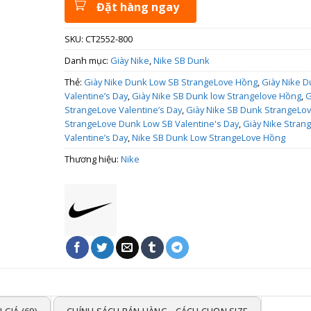
Đặt hàng ngay
SKU:
CT2552-800
Danh mục:
Giày Nike
,
Nike SB Dunk
Thẻ:
Giày Nike Dunk Low SB StrangeLove Hồng
,
Giày Nike 
Valentine’s Day
,
Giày Nike SB Dunk low Strangelove Hồng
,
G
StrangeLove Valentine’s Day
,
Giày Nike SB Dunk StrangeLo
StrangeLove Dunk Low SB Valentine's Day
,
Giày Nike Stran
Valentine’s Day
,
Nike SB Dunk Low StrangeLove Hồng
Thương hiệu:
Nike
 GIÁ (69)
CHÍNH SÁCH BÁN HÀNG - CÁCH CHỌN SIZE