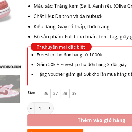
Màu sắc: Trắng kem (Sail), Xanh rêu (Olive G
Chất liệu: Da trơn và da nubuck.
Kiểu dáng: Giày cổ thấp, thời trang.
Bộ sản phẩm: Full box chuẩn, tem, tag, giấy 
Khuyến mãi đặc biệt
Freeship cho đơn hàng từ 1000k
Giảm 50k + Freeship cho đơn hàng 3 đôi giày
Tặng Voucher giảm giá 50k cho lần mua hàng ti
Size
36
37
38
39
Giày Nike StrangeLove x Dunk Low SB Valentine’
Thêm vào giỏ hàng