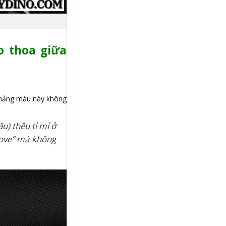
o thoa giữa
c mảng màu này không
âu) thêu tỉ mỉ ở
eLove” mà không