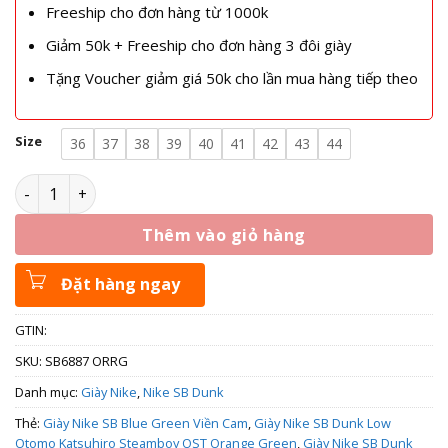
Freeship cho đơn hàng từ 1000k
Giảm 50k + Freeship cho đơn hàng 3 đôi giày
Tặng Voucher giảm giá 50k cho lần mua hàng tiếp theo
Size
36
37
38
39
40
41
42
43
44
Giày Nike SB Dunk Low Steamboy OST Orange Green LF0039
Thêm vào giỏ hàng
Đặt hàng ngay
GTIN:
SKU:
SB6887 ORRG
Danh mục:
Giày Nike
,
Nike SB Dunk
Thẻ:
Giày Nike SB Blue Green Viền Cam
,
Giày Nike SB Dunk Low
Otomo Katsuhiro Steamboy OST Orange Green
,
Giày Nike SB Dunk