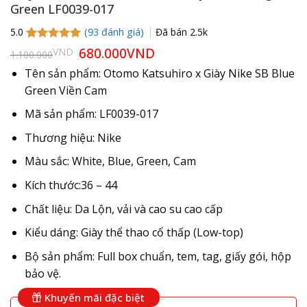
Green LF0039-017
(
93
đánh giá)
Đã bán
2.5k
5.0
5.0
93
trên 5
Giá
680.000
VND
Giá
VND
1.100.000
gốc
hiện
dựa trên
là:
tại
đánh giá
Tên sản phẩm: Otomo Katsuhiro x Giày Nike SB Blue
1.100.000VND.
là:
Green Viền Cam
680.000VND.
Mã sản phẩm: LF0039-017
Thương hiệu: Nike
Màu sắc: White, Blue, Green, Cam
Kích thước:36 – 44
Chất liệu: Da Lộn, vải và cao su cao cấp
Kiểu dáng: Giày thể thao cổ thấp (Low-top)
Bộ sản phẩm: Full box chuẩn, tem, tag, giấy gói, hộp
bảo vệ.
Khuyến mãi đặc biệt