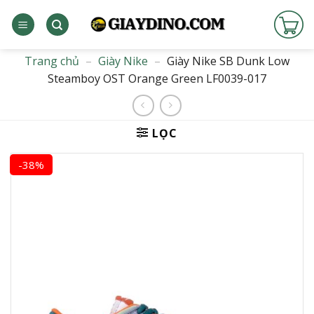
Bỏ
qua
nội
dung
Trang chủ
–
Giày Nike
–
Giày Nike SB Dunk Low
Steamboy OST Orange Green LF0039-017
LỌC
-38%