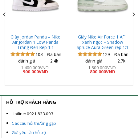
Giày Jordan Panda – Nike
Giày Nike Air Force 1 AF1
Air Jordan 1 Low Panda
xanh ngọc – Shadow
Trắng Đen Rep 1:1
Spruce Aura Green rep 1:1
103
Đã bán
129
Đã bán
đánh giá
2.4k
đánh giá
2.7k
Được xếp
Được xếp
hạng
5.00
hạng
5.00
1.400.000
VND
1.300.000
VND
Giá
Giá
Giá
Giá
5 sao
900.000
VND
5 sao
800.000
VND
gốc
hiện
gốc
hiện
là:
tại
là:
tại
1.400.000VND.
là:
1.300.000VND.
là:
ND.
900.000VND.
800.000VND
HỖ TRỢ KHÁCH HÀNG
Hotline: 0921.833.003
Các câu hỏi thường gặp
Gửi yêu cầu hỗ trợ