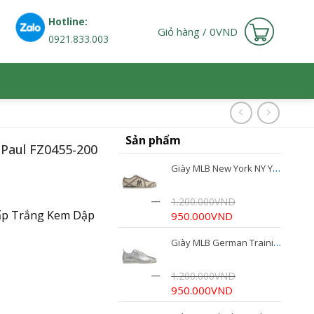
Hotline:
Giỏ hàng /
0
VND
0921.833.003
Sản phẩm
s Paul FZ0455-200
Giày MLB New York NY Yankees Cheese White 3ASXEE16N
1.200.000
VND
hấp Trắng Kem Dập
Giá
Giá
950.000
VND
gốc
hiện
Giày MLB German Training Runny NY Yankees Silver 3ASXC016N-50SIS
là:
tại
1.200.000VND.
là:
950.000VND.
1.200.000
VND
Giá
Giá
950.000
VND
gốc
hiện