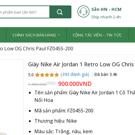
Sẵn HN - HCM
Ship nhanh 2-4h
Ệ
CHÍNH SÁCH BÁN HÀNG
CỘNG TÁC VIÊN – TIN TỨC
tro Low OG Chris Paul FZ0455-200
Giày Nike Air Jordan 1 Retro Low OG Chri
(
393
đánh giá)
Đã bán
3.4k
5.0
5.0
393
trên 5
Giá
900.000
VND
Giá
VND
1.400.000
gốc
hiện
dựa trên
là:
tại
đánh giá
Tên sản phẩm: Giày Nike Air Jordan 1 Cổ T
1.400.000VND.
là:
Nổi Hoa
900.000VND.
Mã sản phẩm: FZ0455-200
Thương hiệu: Nike
Màu sắc: Trắng, nâu, kem