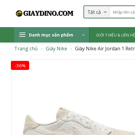
Bỏ
Tìm
qua
kiếm:
nội
dung
Danh mục sản phẩm
GIỚI THIỆU & LIÊN H
Trang chủ
–
Giày Nike
–
Giày Nike Air Jordan 1 Re
-36%