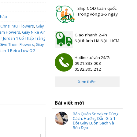
Ship COD toàn quốc
Trong vòng 3-5 ngày
Thấp
 Chris Paul Flowers
,
Giày
hem Flowers
,
Giày Nike Air
Giao nhanh 2-4h
ir Jordan 1 Cổ Thấp Trắng
Nội thành Hà Nội - HCM
l Give Them Flowers
,
Giày
ordan 1 Retro Low OG
Hotline tư vấn 24/7:
0921.833.003
0582.305.212
Xem thêm
Bài viết mới
Bảo Quản Sneaker Đúng
Cách: Hướng Dẫn Giữ 1
Đôi Giày Luôn Sạch Và
Bền Đẹp