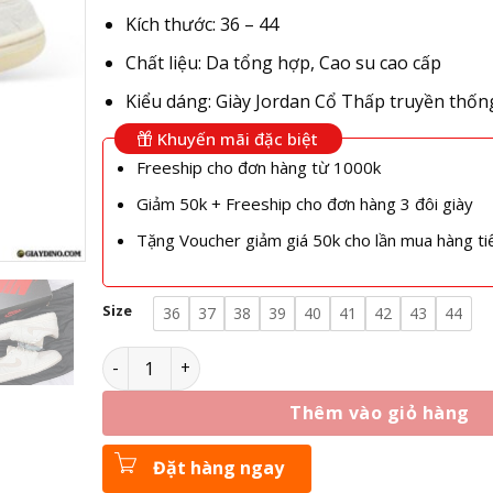
Kích thước: 36 – 44
Chất liệu: Da tổng hợp, Cao su cao cấp
Kiểu dáng: Giày Jordan Cổ Thấp truyền thốn
Khuyến mãi đặc biệt
Freeship cho đơn hàng từ 1000k
Giảm 50k + Freeship cho đơn hàng 3 đôi giày
Tặng Voucher giảm giá 50k cho lần mua hàng ti
Size
36
37
38
39
40
41
42
43
44
Giày Nike Air Jordan 1 Retro Low OG Chris Paul F
Thêm vào giỏ hàng
Đặt hàng ngay