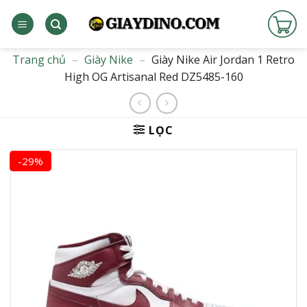
Bỏ
qua
nội
dung
Trang chủ
–
Giày Nike
–
Giày Nike Air Jordan 1 Retro
High OG Artisanal Red DZ5485-160
LỌC
-29%