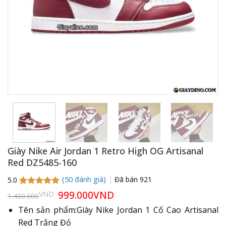
Giày Nike Air Jordan 1 Retro High OG Artisanal
Red DZ5485-160
(
50
đánh giá)
Đã bán
921
5.0
5.0
50
trên 5
Giá
999.000
VND
Giá
VND
1.400.000
gốc
hiện
dựa trên
là:
tại
đánh giá
Tên sản phẩm:Giày Nike Jordan 1 Cổ Cao Artisanal
1.400.000VND.
là:
Red Trắng Đỏ
999.000VND.