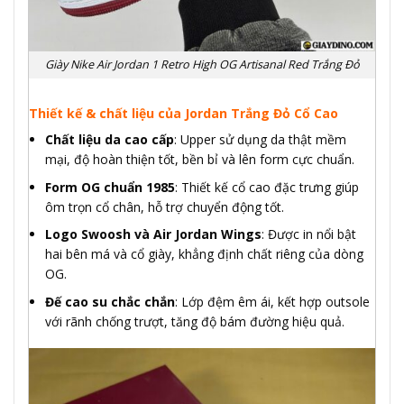
Giày Nike Air Jordan 1 Retro High OG Artisanal Red Trắng Đỏ
Thiết kế & chất liệu của Jordan Trắng Đỏ Cổ Cao
Chất liệu da cao cấp
: Upper sử dụng da thật mềm
mại, độ hoàn thiện tốt, bền bỉ và lên form cực chuẩn.
Form OG chuẩn 1985
: Thiết kế cổ cao đặc trưng giúp
ôm trọn cổ chân, hỗ trợ chuyển động tốt.
Logo Swoosh và Air Jordan Wings
: Được in nổi bật
hai bên má và cổ giày, khẳng định chất riêng của dòng
OG.
Đế cao su chắc chắn
: Lớp đệm êm ái, kết hợp outsole
với rãnh chống trượt, tăng độ bám đường hiệu quả.