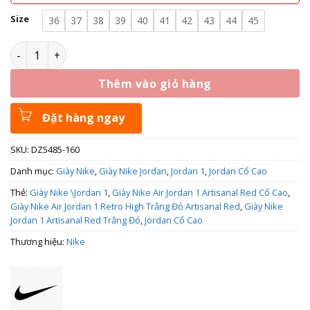
Size
36
37
38
39
40
41
42
43
44
45
Giày Nike Air Jordan 1 Retro High OG Artisanal Red DZ5485-
Thêm vào giỏ hàng
Đặt hàng ngay
SKU:
DZ5485-160
Danh mục:
Giày Nike
,
Giày Nike Jordan
,
Jordan 1
,
Jordan Cổ Cao
Thẻ:
Giày Nike \Jordan 1
,
Giày Nike Air Jordan 1 Artisanal Red Cổ Cao
,
Giày Nike Air Jordan 1 Retro High Trắng Đỏ Artisanal Red
,
Giày Nike
Jordan 1 Artisanal Red Trắng Đỏ
,
Jordan Cổ Cao
Thương hiệu:
Nike