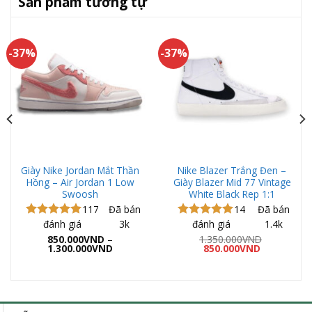
Sản phẩm tương tự
-37%
-37%
Giày Nike Jordan Mắt Thần
Nike Blazer Trắng Đen –
Hồng – Air Jordan 1 Low
Giày Blazer Mid 77 Vintage
Swoosh
White Black Rep 1:1
117
Đã bán
14
Đã bán
đánh giá
3k
đánh giá
1.4k
Được xếp
Được xếp
hạng
5.00
hạng
5.00
850.000
VND
–
1.350.000
VND
Khoảng
Giá
Giá
5 sao
1.300.000
VND
5 sao
850.000
VND
giá:
gốc
hiện
từ
là:
tại
850.000VND
1.350.000VND.
là:
ND.
đến
850.000VND
1.300.000VND