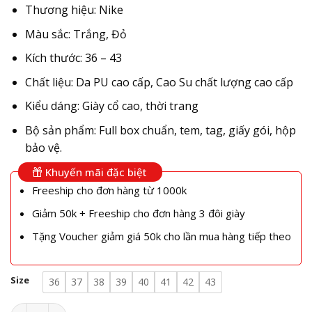
Thương hiệu: Nike
Màu sắc: Trắng, Đỏ
Kích thước: 36 – 43
Chất liệu: Da PU cao cấp, Cao Su chất lượng cao cấp
Kiểu dáng: Giày cổ cao, thời trang
Bộ sản phẩm: Full box chuẩn, tem, tag, giấy gói, hộp
bảo vệ.
Khuyến mãi đặc biệt
Freeship cho đơn hàng từ 1000k
Giảm 50k + Freeship cho đơn hàng 3 đôi giày
Tặng Voucher giảm giá 50k cho lần mua hàng tiếp theo
Size
36
37
38
39
40
41
42
43
Giày Nike Air Force 1 Low Noah Cream White Red số lượng