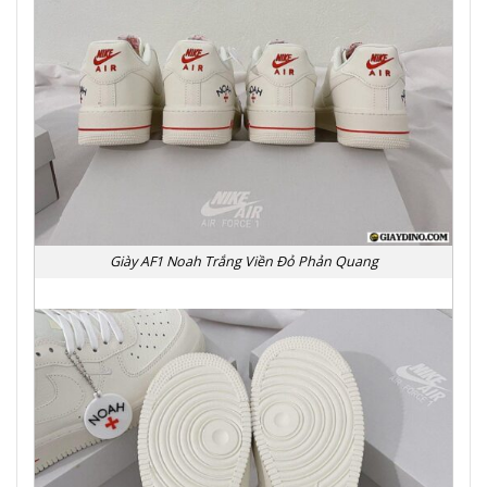
Giày AF1 Noah Trắng Viền Đỏ Phản Quang