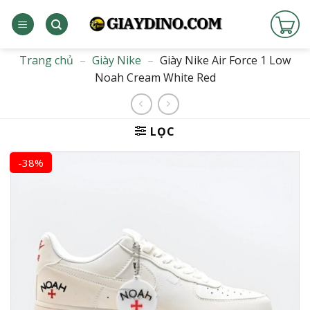
Bỏ
qua
nội
dung
Trang chủ
–
Giày Nike
–
Giày Nike Air Force 1 Low
Noah Cream White Red
LỌC
-38%