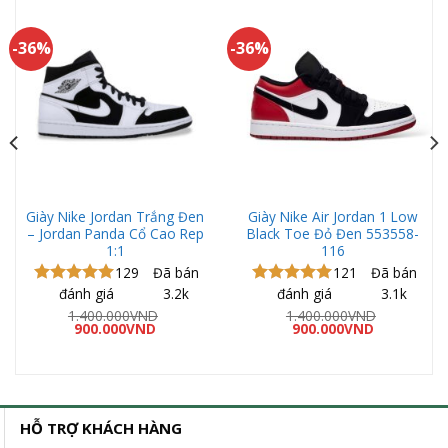
-36%
-36%
Giày Nike Jordan Trắng Đen
Giày Nike Air Jordan 1 Low
– Jordan Panda Cổ Cao Rep
Black Toe Đỏ Đen 553558-
1:1
116
129
Đã bán
121
Đã bán
đánh giá
3.2k
đánh giá
3.1k
Được xếp
Được xếp
hạng
4.97
hạng
5.00
1.400.000
VND
1.400.000
VND
Giá
Giá
Giá
Giá
5 sao
900.000
VND
5 sao
900.000
VND
gốc
hiện
gốc
hiện
là:
tại
là:
tại
1.400.000VND.
là:
1.400.000VND.
là:
00VND.
900.000VND.
900.000VND
HỖ TRỢ KHÁCH HÀNG