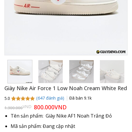
Giày Nike Air Force 1 Low Noah Cream White Red
(
647
đánh giá)
Đã bán
9.1k
5.0
5.0
647
trên 5
Giá
800.000
VND
Giá
VND
1.300.000
gốc
hiện
dựa trên
là:
tại
đánh giá
Tên sản phẩm: Giày Nike AF1 Noah Trắng Đỏ
1.300.000VND.
là:
800.000VND.
Mã sản phẩm: Đang cập nhật