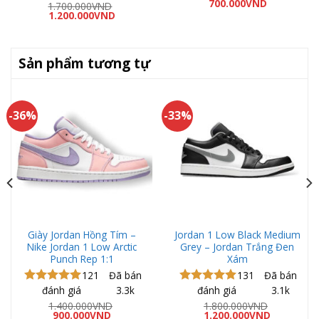
Giá
Giá
5 sao
700.000
VND
hạng
5.00
1.700.000
VND
gốc
hiện
Giá
Giá
5 sao
1.200.000
VND
là:
tại
gốc
hiện
1.200.000VND.
là:
là:
tại
700.000VN
1.700.000VND.
là:
1.200.000VND.
Sản phẩm tương tự
-36%
-33%
Giày Jordan Hồng Tím –
Jordan 1 Low Black Medium
Nike Jordan 1 Low Arctic
Grey – Jordan Trắng Đen
Punch Rep 1:1
Xám
121
Đã bán
131
Đã bán
đánh giá
3.3k
đánh giá
3.1k
Được xếp
Được xếp
hạng
5.00
hạng
5.00
1.400.000
VND
1.800.000
VND
Giá
Giá
Giá
Giá
5 sao
900.000
VND
5 sao
1.200.000
VND