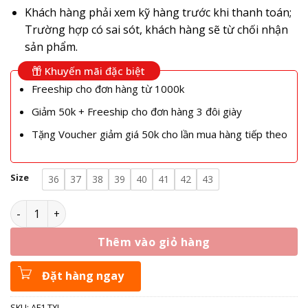
Khách hàng phải xem kỹ hàng trước khi thanh toán;
Trường hợp có sai sót, khách hàng sẽ từ chối nhận
sản phẩm.
Khuyến mãi đặc biệt
Freeship cho đơn hàng từ 1000k
Giảm 50k + Freeship cho đơn hàng 3 đôi giày
Tặng Voucher giảm giá 50k cho lần mua hàng tiếp theo
Size
36
37
38
39
40
41
42
43
Giày Nike Air Force 1 07 LV8 Sail Malachite - AF1 Trắng Xan
Thêm vào giỏ hàng
Đặt hàng ngay
SKU:
AF1 TXL