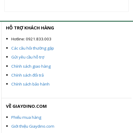
gốc
hiện
gốc
hiện
là:
tại
là:
tại
1.400.000VND.
là:
1.800.000VND.
là:
ND.
900.000VND.
1.200.000
HỖ TRỢ KHÁCH HÀNG
Hotline: 0921.833.003
Các câu hỏi thường gặp
Gửi yêu cầu hỗ trợ
Chính sách giao hàng
Chính sách đổi trả
Chính sách bảo hành
VỀ GIAYDINO.COM
Phiếu mua hàng
Giới thiệu Giaydino.com