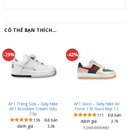
CÓ THỂ BẠN THÍCH…
-29%
-42%
AF1 Trắng Sữa – Giày Nike
AF1 Gucci – Giày Nike Air
AF1 Brooklyn Cream Siêu
Force 1 ID Gucci Rep 1:1
Cấp
111
Đã bán
136
Đã bán
đánh giá
2.7k
Được xếp
đánh giá
3.3k
hạng
5.00
Được xếp
1.200.000
VND