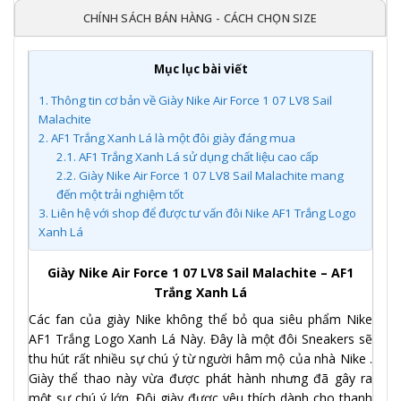
CHÍNH SÁCH BÁN HÀNG - CÁCH CHỌN SIZE
Mục lục bài viết
1.
Thông tin cơ bản về Giày Nike Air Force 1 07 LV8 Sail
Malachite
2.
AF1 Trắng Xanh Lá là một đôi giày đáng mua
2.1.
AF1 Trắng Xanh Lá sử dụng chất liệu cao cấp
2.2.
Giày Nike Air Force 1 07 LV8 Sail Malachite mang
đến một trải nghiệm tốt
3.
Liên hệ với shop để được tư vấn đôi Nike AF1 Trắng Logo
Xanh Lá
Giày Nike Air Force 1 07 LV8 Sail Malachite – AF1
Trắng Xanh Lá
Các fan của giày Nike không thể bỏ qua siêu phẩm Nike
AF1 Trắng Logo Xanh Lá Này. Đây là một đôi Sneakers sẽ
thu hút rất nhiều sự chú ý từ người hâm mộ của nhà Nike .
Giày thể thao này vừa được phát hành nhưng đã gây ra
một sự chú ý lớn. Đôi giày được yêu thích dành cho thanh