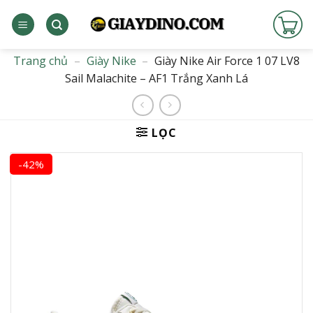
Bỏ
qua
nội
dung
Trang chủ
–
Giày Nike
–
Giày Nike Air Force 1 07 LV8
Sail Malachite – AF1 Trắng Xanh Lá
LỌC
-42%