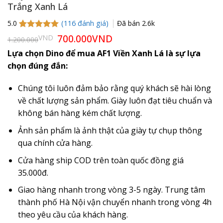
Trắng Xanh Lá
(
116
đánh giá)
Đã bán
2.6k
5.0
5.0
114
trên 5
Giá
700.000
VND
Giá
VND
1.200.000
gốc
hiện
dựa trên
là:
tại
đánh giá
Lựa chọn Dino để mua AF1 Viền Xanh Lá là sự lựa
1.200.000VND.
là:
chọn đúng đắn:
700.000VND.
Chúng tôi luôn đảm bảo rằng quý khách sẽ hài lòng
về chất lượng sản phẩm. Giày luôn đạt tiêu chuẩn và
không bán hàng kém chất lượng.
Ảnh sản phẩm là ảnh thật của giày tự chụp thông
qua chính cửa hàng.
Cửa hàng ship COD trên toàn quốc đồng giá
35.000đ.
Giao hàng nhanh trong vòng 3-5 ngày. Trung tâm
thành phố Hà Nội vận chuyển nhanh trong vòng 4h
theo yêu cầu của khách hàng.