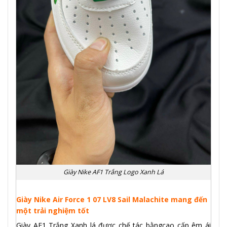
Giày Nike AF1 Trắng Logo Xanh Lá
Giày Nike Air Force 1 07 LV8 Sail Malachite mang đến
một trải nghiệm tốt
Giày AF1 Trắng Xanh lá được chế tác bằngcao cấp êm á
i