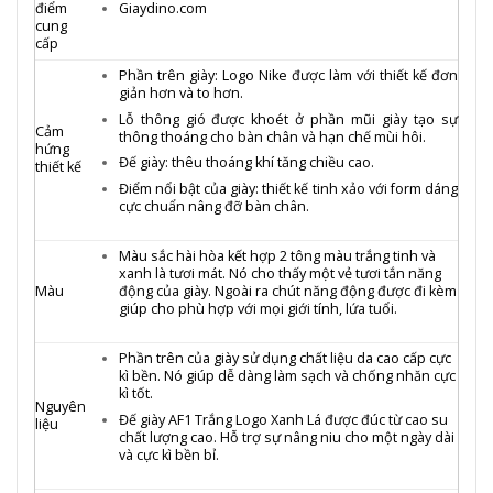
điểm
Giaydino.com
cung
cấp
Phần trên giày: Logo Nike được làm với thiết kế đơn
giản hơn và to hơn.
Lỗ thông gió được khoét ở phần mũi giày tạo sự
Cảm
thông thoáng cho bàn chân và hạn chế mùi hôi.
hứng
Đế giày: thêu thoáng khí tăng chiều cao.
thiết kế
Điểm nổi bật của giày: thiết kế tinh xảo với form dáng
cực chuẩn nâng đỡ bàn chân.
Màu sắc hài hòa kết hợp 2 tông màu trắng tinh và
xanh là tươi mát. Nó cho thấy một vẻ tươi tắn năng
Màu
động của giày. Ngoài ra chút năng động được đi kèm
giúp cho phù hợp với mọi giới tính, lứa tuổi.
Phần trên của giày sử dụng chất liệu da cao cấp cực
kì bền. Nó giúp dễ dàng làm sạch và chống nhăn cực
kì tốt.
Nguyên
Đế giày AF1 Trắng Logo Xanh Lá được đúc từ cao su
liệu
chất lượng cao. Hỗ trợ sự nâng niu cho một ngày dài
và cực kì bền bỉ.