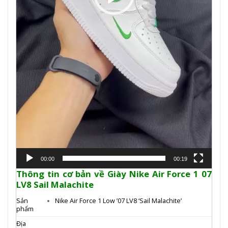
00:00
00:19
Thông tin cơ bản về Giày Nike Air Force 1 07
LV8 Sail Malachite
Sản
Nike Air Force 1 Low ’07 LV8 ‘Sail Malachite’
phẩm
Địa