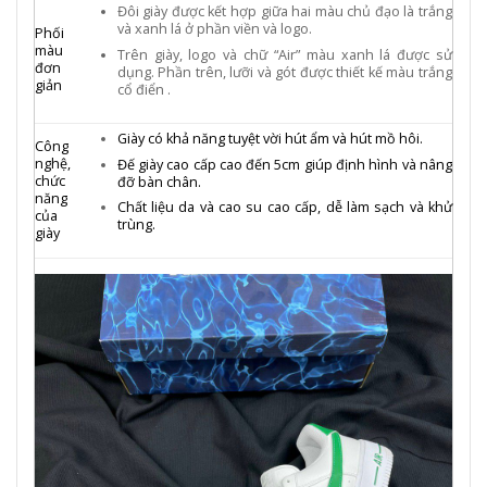
Đôi giày được kết hợp giữa hai màu chủ đạo là trắng
và xanh lá ở phần viền và logo.
Phối
màu
Trên giày, logo và chữ “Air” màu xanh lá được sử
đơn
dụng. Phần trên, lưỡi và gót được thiết kế màu trắng
giản
cổ điển .
Giày có khả năng tuyệt vời hút ẩm và hút mồ hôi.
Công
nghệ,
Đế giày cao cấp cao đến 5cm giúp định hình và nâng
chức
đỡ bàn chân.
năng
Chất liệu da và cao su cao cấp, dễ làm sạch và khử
của
trùng.
giày