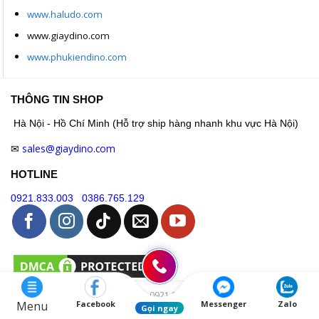
www.haludo.com
www.giaydino.com
www.phukiendino.com
THÔNG TIN SHOP
Hà Nội - Hồ Chí Minh (Hỗ trợ ship hàng nhanh khu vực Hà Nội)
sales@giaydino.com
✉
HOTLINE
0921.833.003
0386.765.129
Hotline: 0921.833.003
Menu
Facebook
Messenger
Zalo
Gọi ngay
Thiết kế và duy trì bởi
Giaydino.com