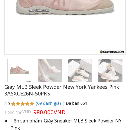
Giày MLB Sleek Powder New York Yankees Pink
3ASXCE26N-50PKS
(
69
đánh giá)
Đã bán
651
5.0
5.0
69
trên 5
Giá
980.000
VND
Giá
VND
1.200.000
gốc
hiện
dựa trên
là:
tại
đánh giá
Tên sản phẩm: Giày Sneaker MLB Sleek Powder NY
1.200.000VND.
là:
Pink
980.000VND.