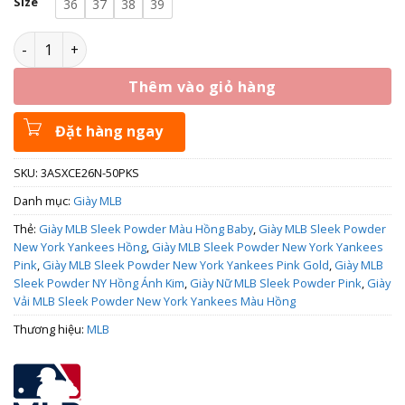
Size
36
37
38
39
Giày MLB Sleek Powder New York Yankees Pink 3ASXCE26N-
Thêm vào giỏ hàng
Đặt hàng ngay
SKU:
3ASXCE26N-50PKS
Danh mục:
Giày MLB
Thẻ:
Giày MLB Sleek Powder Màu Hồng Baby
,
Giày MLB Sleek Powder
New York Yankees Hồng
,
Giày MLB Sleek Powder New York Yankees
Pink
,
Giày MLB Sleek Powder New York Yankees Pink Gold
,
Giày MLB
Sleek Powder NY Hồng Ánh Kim
,
Giày Nữ MLB Sleek Powder Pink
,
Giày
Vải MLB Sleek Powder New York Yankees Màu Hồng
Thương hiệu:
MLB