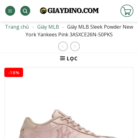
Bỏ
qua
nội
dung
Trang chủ
–
Giày MLB
–
Giày MLB Sleek Powder New
York Yankees Pink 3ASXCE26N-50PKS
LỌC
-18%