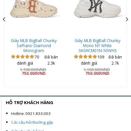
Giày MLB BigBall Chunky
Giày MLB BigBall Chunky
Saffiano Diamond
Mono NY White
Monogram
3ASHCM01N-50WHS
70
Đã bán
109
Đã bán
đánh giá
2.3k
đánh giá
2.7k
Được xếp
Được xếp
hạng
5.00
hạng
5.00
á
1.100.000
VND
1.100.000
VND
ện
Giá
Giá
Giá
Giá
5 sao
750.000
VND
5 sao
750.000
VND
gốc
hiện
gốc
hiện
là:
tại
là:
tại
0.000VND.
1.100.000VND.
là:
1.100.000VND.
là:
750.000VND.
750.000VND
HỖ TRỢ KHÁCH HÀNG
Hotline: 0921.833.003
Các câu hỏi thường gặp