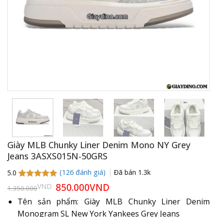
Giày MLB Chunky Liner Denim Mono NY Grey
Jeans 3ASXS015N-50GRS
(
126
đánh giá)
Đã bán
1.3k
5.0
5.0
125
trên 5
Giá
850.000
VND
Giá
VND
1.350.000
gốc
hiện
dựa trên
là:
tại
đánh giá
Tên sản phẩm: Giày MLB Chunky Liner Denim
1.350.000VND.
là:
Monogram SL New York Yankees Grey Jeans
850.000VND.