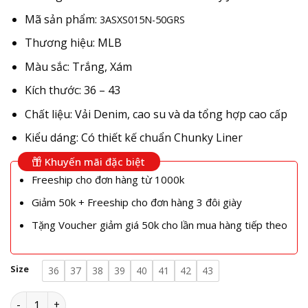
Mã sản phẩm:
3ASXS015N-50GRS
Thương hiệu: MLB
Màu sắc: Trắng, Xám
Kích thước: 36 – 43
Chất liệu: Vải Denim, cao su và da tổng hợp cao cấp
Kiểu dáng: Có thiết kế chuẩn Chunky Liner
Khuyến mãi đặc biệt
Freeship cho đơn hàng từ 1000k
Giảm 50k + Freeship cho đơn hàng 3 đôi giày
Tặng Voucher giảm giá 50k cho lần mua hàng tiếp theo
Size
36
37
38
39
40
41
42
43
Giày MLB Chunky Liner Denim Mono NY Grey Jeans 3ASXS01