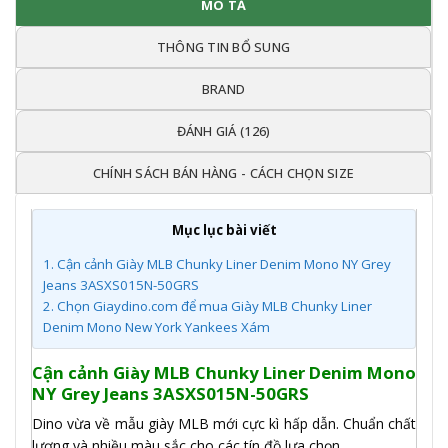
MÔ TẢ
THÔNG TIN BỔ SUNG
BRAND
ĐÁNH GIÁ (126)
CHÍNH SÁCH BÁN HÀNG - CÁCH CHỌN SIZE
Mục lục bài viết
1.
Cận cảnh Giày MLB Chunky Liner Denim Mono NY Grey
Jeans 3ASXS015N-50GRS
2.
Chọn Giaydino.com để mua Giày MLB Chunky Liner
Denim Mono New York Yankees Xám
Cận cảnh Giày MLB Chunky Liner Denim Mono
NY Grey Jeans 3ASXS015N-50GRS
Dino vừa về mẫu giày MLB mới cực kì hấp dẫn. Chuẩn chất
lượng và nhiều màu sắc cho các tín đồ lựa chọn.