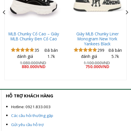
MLB Chunky Cổ Cao – Giày
Giày MLB Chunky Liner
MLB Chunky Đen Cổ Cao
Monogram New York
Yankees Black
35
Đã bán
299
Đã bán
đánh giá
1.7k
đánh giá
5.7k
Được xếp
Được xếp
hạng
5.00
hạng
5.00
á
1.080.000
VND
1.100.000
VND
ện
Giá
Giá
Giá
Giá
5 sao
880.000
VND
5 sao
750.000
VND
gốc
hiện
gốc
hiện
là:
tại
là:
tại
0.000VND.
1.080.000VND.
là:
1.100.000VND.
là:
880.000VND.
750.000VND
HỖ TRỢ KHÁCH HÀNG
Hotline: 0921.833.003
Các câu hỏi thường gặp
Gửi yêu cầu hỗ trợ