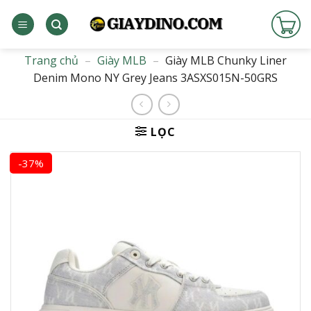
Bỏ
qua
nội
dung
Trang chủ
–
Giày MLB
–
Giày MLB Chunky Liner
Denim Mono NY Grey Jeans 3ASXS015N-50GRS
LỌC
-37%