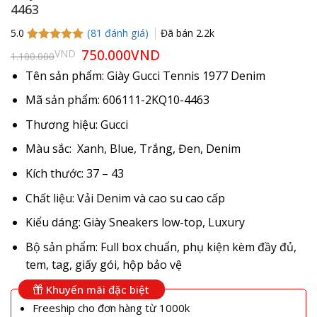
4463
(
81
đánh giá)
Đã bán
2.2k
5.0
5.0
81
trên 5
Giá
750.000
VND
Giá
VND
1.100.000
gốc
hiện
dựa trên
là:
tại
đánh giá
Tên sản phẩm: Giày Gucci Tennis 1977 Denim
1.100.000VND.
là:
750.000VND.
Mã sản phẩm: 606111-2KQ10-4463
Thương hiệu: Gucci
Màu sắc: Xanh, Blue, Trắng, Đen, Denim
Kích thước: 37 – 43
Chất liệu: Vải Denim và cao su cao cấp
Kiểu dáng: Giày Sneakers low-top, Luxury
Bộ sản phẩm: Full box chuẩn, phụ kiện kèm đầy đủ,
tem, tag, giấy gói, hộp bảo vệ
Khuyến mãi đặc biệt
Freeship cho đơn hàng từ 1000k