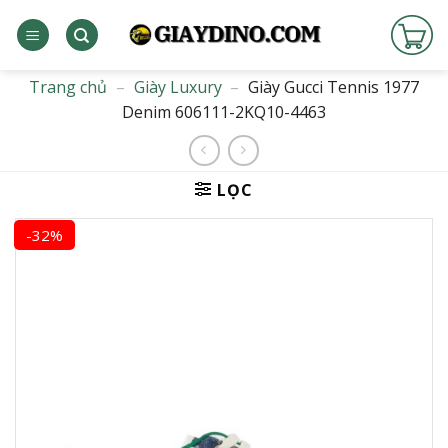
Bỏ
qua
nội
dung
Trang chủ
–
Giày Luxury
–
Giày Gucci Tennis 1977
Denim 606111-2KQ10-4463
LỌC
-32%