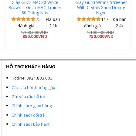
Giày Gucci MAC80 White
Giày Gucci Wmns Screener
Brown – Gucci MAC Trainer
With Crytals Xanh Dương
80 Trắng Nâu
Ngọc
75
Đã bán
117
Đã bán
đánh giá
2.1k
đánh giá
2.4k
Được xếp
Được xếp
hạng
5.00
hạng
5.00
1.100.000
VND
1.100.000
VND
Giá
Giá
Giá
Giá
5 sao
850.000
VND
5 sao
750.000
VND
gốc
hiện
gốc
hiện
là:
tại
là:
tại
1.100.000VND.
là:
1.100.000VND.
là:
ND.
850.000VND.
750.000VND
HỖ TRỢ KHÁCH HÀNG
Hotline: 0921.833.003
Các câu hỏi thường gặp
Gửi yêu cầu hỗ trợ
Chính sách giao hàng
Chính sách đổi trả
Chính sách bảo hành