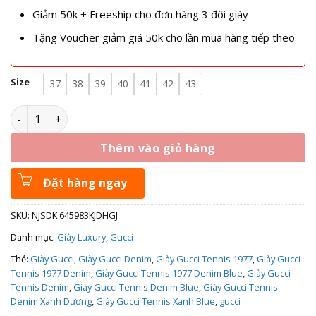
Giảm 50k + Freeship cho đơn hàng 3 đôi giày
Tặng Voucher giảm giá 50k cho lần mua hàng tiếp theo
Size
37
38
39
40
41
42
43
Giày Gucci Tennis 1977 Denim 606111-2KQ10-4463 số lượng
Thêm vào giỏ hàng
Đặt hàng ngay
SKU:
NJSDK 645983KJDHGJ
Danh mục:
Giày Luxury
,
Gucci
Thẻ:
Giày Gucci
,
Giày Gucci Denim
,
Giày Gucci Tennis 1977
,
Giày Gucci
Tennis 1977 Denim
,
Giày Gucci Tennis 1977 Denim Blue
,
Giày Gucci
Tennis Denim
,
Giày Gucci Tennis Denim Blue
,
Giày Gucci Tennis
Denim Xanh Dương
,
Giày Gucci Tennis Xanh Blue
,
gucci