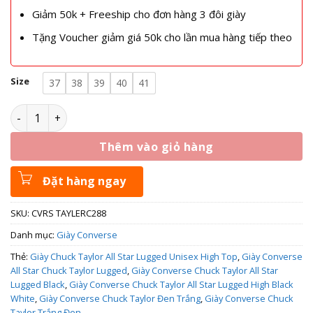
Giảm 50k + Freeship cho đơn hàng 3 đôi giày
Tặng Voucher giảm giá 50k cho lần mua hàng tiếp theo
Size
37
38
39
40
41
Giày Converse Chuck Taylor All Star Lugged Black A00870C 
Thêm vào giỏ hàng
Đặt hàng ngay
SKU:
CVRS TAYLERC288
Danh mục:
Giày Converse
Thẻ:
Giày Chuck Taylor All Star Lugged Unisex High Top
,
Giày Converse
All Star Chuck Taylor Lugged
,
Giày Converse Chuck Taylor All Star
Lugged Black
,
Giày Converse Chuck Taylor All Star Lugged High Black
White
,
Giày Converse Chuck Taylor Đen Trắng
,
Giày Converse Chuck
Taylor Trắng Đen