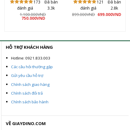
173
Đã bán
121
Đã bán
đánh giá
3.3k
đánh giá
2.8k
Được xếp
Được xếp
hạng
5.00
hạng
4.97
á
Giá
Giá
1.100.000
VND
899.000
VND
699.000
VND
ện
Giá
Giá
gốc
hiện
5 sao
750.000
VND
5 sao
gốc
hiện
là:
tại
là:
tại
899.000VND.
là:
9.000VND.
1.100.000VND.
là:
699.
750.000VND.
HỖ TRỢ KHÁCH HÀNG
Hotline: 0921.833.003
Các câu hỏi thường gặp
Gửi yêu cầu hỗ trợ
Chính sách giao hàng
Chính sách đổi trả
Chính sách bảo hành
VỀ GIAYDINO.COM