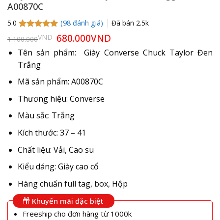
A00870C
(
98
đánh giá)
Đã bán
2.5k
5.0
5.0
98
trên 5
Giá
680.000
VND
Giá
VND
1.100.000
gốc
hiện
dựa trên
là:
tại
đánh giá
Tên sản phẩm: Giày Converse Chuck Taylor Đen
1.100.000VND.
là:
Trắng
680.000VND.
Mã sản phẩm: A00870C
Thương hiệu: Converse
Màu sắc: Trắng
Kích thước: 37 – 41
Chất liệu: Vải, Cao su
Kiểu dáng: Giày cao cổ
Hàng chuẩn full tag, box, Hộp
Khuyến mãi đặc biệt
Freeship cho đơn hàng từ 1000k