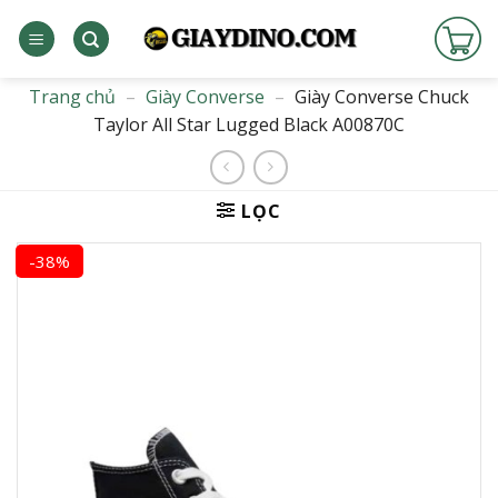
Bỏ
qua
nội
dung
Trang chủ
–
Giày Converse
–
Giày Converse Chuck
Taylor All Star Lugged Black A00870C
LỌC
-38%