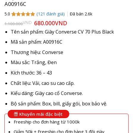
A00916C
(
121
đánh giá)
Đã bán
2.6k
5.0
5.0
121
trên 5
Giá
680.000
VND
Giá
VND
1.100.000
gốc
hiện
dựa trên
là:
tại
đánh giá
Tên sản phẩm: Giày Converse
CV 70 Plus Black
1.100.000VND.
là:
680.000VND.
Mã sản phẩm: A00916C
Thương hiệu: Converse
Màu sắc: Trắng, Đen
Kích thước: 36 – 43
Chất liệu: Vải, cao su cao cấp.
Kiểu dáng: Giày cao cổ Converse.
Bộ sản phẩm: Box, bill, giấy gói, box bảo vệ.
Khuyến mãi đặc biệt
Freeship cho đơn hàng từ 1000k
Giảm 50k + Freeship cho đơn hàng 3 đôi giày