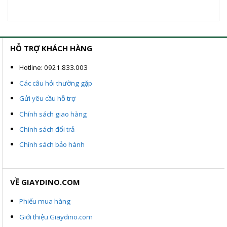
là:
tại
là:
tại
699.000VND.
là:
899.000VND.
là:
499.000VND.
699.
ND.
HỖ TRỢ KHÁCH HÀNG
Hotline: 0921.833.003
Các câu hỏi thường gặp
Gửi yêu cầu hỗ trợ
Chính sách giao hàng
Chính sách đổi trả
Chính sách bảo hành
VỀ GIAYDINO.COM
Phiếu mua hàng
Giới thiệu Giaydino.com