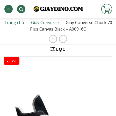
Bỏ
qua
nội
dung
Trang chủ
–
Giày Converse
–
Giày Converse Chuck 70
Plus Canvas Black – A00916C
LỌC
-38%