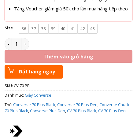
Tặng Voucher giảm giá 50k cho lần mua hàng tiếp theo
Size
36
37
38
39
40
41
42
43
Giày Converse Chuck 70 Plus Canvas Black - A00916C số lượ
Thêm vào giỏ hàng
Đặt hàng ngay
SKU:
CV 70 PB
Danh mục:
Giày Converse
Thẻ:
Converse 70 Plus Black
,
Converse 70 Plus Đen
,
Converse Chuck
70 Plus Black
,
Converse Plus Đen
,
CV 70 Plus Black
,
CV 70 Plus Đen