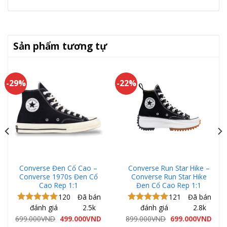
Sản phẩm tương tự
-29%
-22%
Converse Đen Cổ Cao –
Converse Run Star Hike –
Converse 1970s Đen Cổ
Converse Run Star Hike
Cao Rep 1:1
Đen Cổ Cao Rep 1:1
120
Đã bán
121
Đã bán
đánh giá
2.5k
đánh giá
2.8k
Được xếp
Được xếp
hạng
5.00
hạng
4.97
Giá
Giá
Giá
Giá
699.000
VND
499.000
VND
899.000
VND
699.000
VND
gốc
hiện
gốc
hiện
5 sao
5 sao