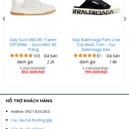
Giày Gucci MAC80 Trainer
Giày Balenciaga Paris Low
Off White – Gucci MAC 80
Top Black Torn – Sục
Trắng
Balenciaga Đen
103
Đã bán
87
Đã bán
đánh giá
2.2k
đánh giá
1.8k
Được xếp
Được xếp
hạng
5.00
hạng
5.00
1.200.000
VND
1.100.000
VND
Giá
Giá
Giá
Giá
5 sao
850.000
VND
5 sao
799.000
VND
gốc
hiện
gốc
hiện
là:
tại
là:
tại
1.200.000VND.
là:
1.100.000VND.
là:
ND.
850.000VND.
799.000VND
HỖ TRỢ KHÁCH HÀNG
Hotline: 0921.833.003
Các câu hỏi thường gặp
Gửi yêu cầu hỗ trợ