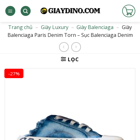
Bỏ
qua
nội
dung
Trang chủ
–
Giày Luxury
–
Giày Balenciaga
–
Giày
Balenciaga Paris Denim Torn – Sục Balenciaga Denim
LỌC
-27%