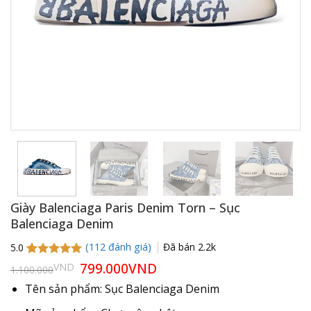
Giày Balenciaga Paris Denim Torn – Sục
Balenciaga Denim
(
112
đánh giá)
Đã bán
2.2k
5.0
5.0
112
trên 5
Giá
799.000
VND
Giá
VND
1.100.000
gốc
hiện
dựa trên
là:
tại
đánh giá
Tên sản phẩm: Sục Balenciaga Denim
1.100.000VND.
là:
799.000VND.