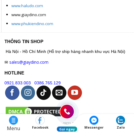
www.haludo.com
www.giaydino.com
www.phukiendino.com
THÔNG TIN SHOP
Hà Nội - Hồ Chí Minh (Hỗ trợ ship hàng nhanh khu vực Hà Nội)
sales@giaydino.com
✉
HOTLINE
0921.833.003
0386.765.129
Hotline: 0921.833.003
Menu
Facebook
Messenger
Zalo
Gọi ngay
Thiết kế và duy trì bởi
Giaydino.com