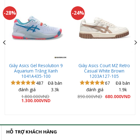
-28%
-24%
Giày Asics Gel Resolution 9
Giày Asics Court MZ Retro
Aquarium Trắng Xanh
Casual White Brown
1041A435-100
1203A127-105
487
Đã bán
67
Đã bán
đánh giá
3.3k
đánh giá
1.9k
Được xếp
Được xếp
hạng
5.00
hạng
5.00
Giá
Giá
1.800.000
VND
890.000
VND
680.000
VND
Giá
Giá
gốc
hiện
5 sao
1.300.000
VND
5 sao
gốc
hiện
là:
tại
là:
tại
890.000VND.
là:
1.800.000VND.
là:
680.
00VND.
1.300.000VND.
HỖ TRỢ KHÁCH HÀNG