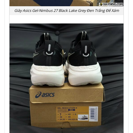
Giày Asics Gel-Nimbus 27 Black Lake Grey Đen Trắng Đế Xám