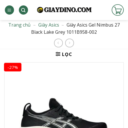
Bỏ
qua
nội
dung
Trang chủ
–
Giày Asics
–
Giày Asics Gel Nimbus 27
Black Lake Grey 1011B958-002
LỌC
-27%