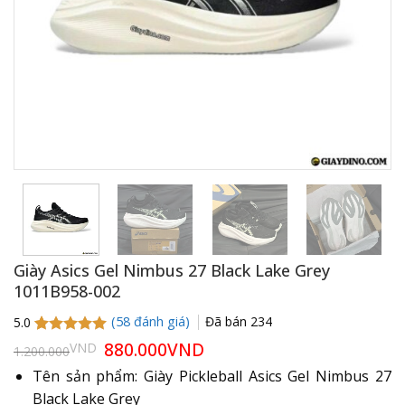
Giày Asics Gel Nimbus 27 Black Lake Grey
1011B958-002
(
58
đánh giá)
Đã bán
234
5.0
5.0
58
trên 5
Giá
880.000
VND
Giá
VND
1.200.000
gốc
hiện
dựa trên
là:
tại
đánh giá
Tên sản phẩm: Giày Pickleball Asics Gel Nimbus 27
1.200.000VND.
là:
Black Lake Grey
880.000VND.