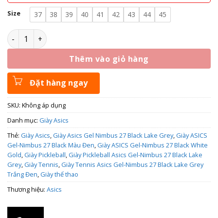
Size
37
38
39
40
41
42
43
44
45
Giày Asics Gel Nimbus 27 Black Lake Grey 1011B958-002 số 
Thêm vào giỏ hàng
Đặt hàng ngay
SKU:
Không áp dụng
Danh mục:
Giày Asics
Thẻ:
Giày Asics
,
Giày Asics Gel Nimbus 27 Black Lake Grey
,
Giày ASICS
Gel-Nimbus 27 Black Màu Đen
,
Giày ASICS Gel-Nimbus 27 Black White
Gold
,
Giày Pickleball
,
Giày Pickleball Asics Gel-Nimbus 27 Black Lake
Grey
,
Giày Tennis
,
Giày Tennis Asics Gel-Nimbus 27 Black Lake Grey
Trắng Đen
,
Giày thể thao
Thương hiệu:
Asics