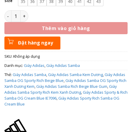
Size
35
36
37
38
39
40
41
42
43
Giày Adidas Sporty Rich Samba OG Cream Blue IE7096 số lư
Thêm vào giỏ hàng
Đặt hàng ngay
SKU:
Không áp dụng
Danh mục:
Giày Adidas
,
Giày Adidas Samba
Thẻ:
Giày Adidas Samba
,
Giày Adidas Samba Kem Dương
,
Giày Adidas
Samba OG Sporty Rich Beige Blue
,
Giày Adidas Samba OG Sporty Rich
Xanh Dương Kem
,
Giày Adidas Samba Rich Beige Blue Gum
,
Giày
Adidas Samba Sporty Rich Kem Xanh Dương
,
Giày Adidas Sporty & Rich
Samba OG Cream Blue IE7096
,
Giày Adidas Sporty Rich Samba OG
Cream Blue