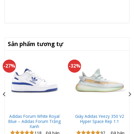
Sản phẩm tương tự
-27%
-32%
Adidas Forum White Royal
Giày Adidas Yeezy 350 V2
Blue – Adidas Forum Trắng
Hyper Space Rep 1:1
Xanh
118
Đã bán
97
Đã bán