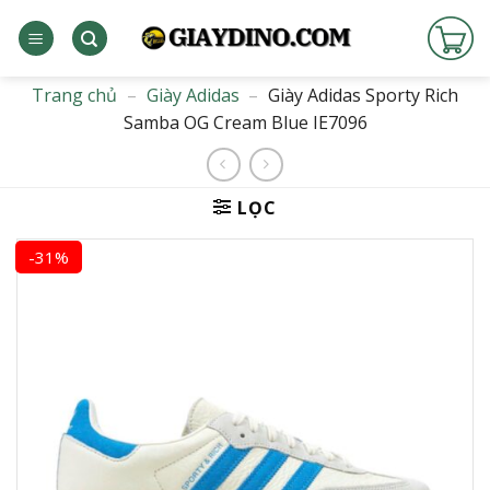
Bỏ
qua
nội
dung
Trang chủ
–
Giày Adidas
–
Giày Adidas Sporty Rich
Samba OG Cream Blue IE7096
LỌC
-31%