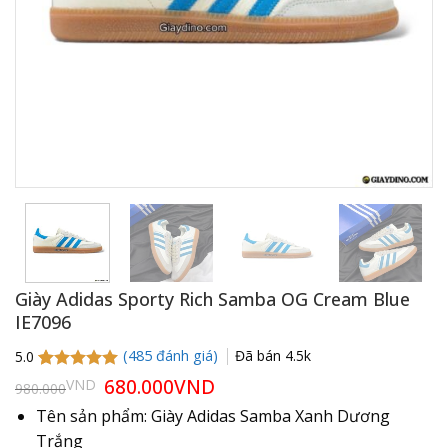
Giày Adidas Sporty Rich Samba OG Cream Blue
IE7096
(
485
đánh giá)
Đã bán
4.5k
5.0
5.0
485
trên 5
Giá
680.000
VND
Giá
VND
980.000
gốc
hiện
dựa trên
là:
tại
đánh giá
Tên sản phẩm: Giày Adidas Samba Xanh Dương
980.000VND.
là:
Trắng
680.000VND.