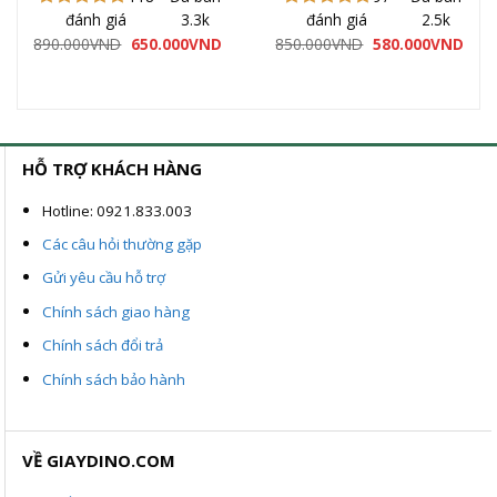
đánh giá
3.3k
đánh giá
2.5k
Được xếp
Được xếp
hạng
5.00
hạng
5.00
á
Giá
Giá
Giá
Giá
890.000
VND
650.000
VND
850.000
VND
580.000
VND
ện
gốc
hiện
gốc
hiện
5 sao
5 sao
là:
tại
là:
tại
890.000VND.
là:
850.000VND.
là:
0.000VND.
650.000VND.
580.
HỖ TRỢ KHÁCH HÀNG
Hotline: 0921.833.003
Các câu hỏi thường gặp
Gửi yêu cầu hỗ trợ
Chính sách giao hàng
Chính sách đổi trả
Chính sách bảo hành
VỀ GIAYDINO.COM