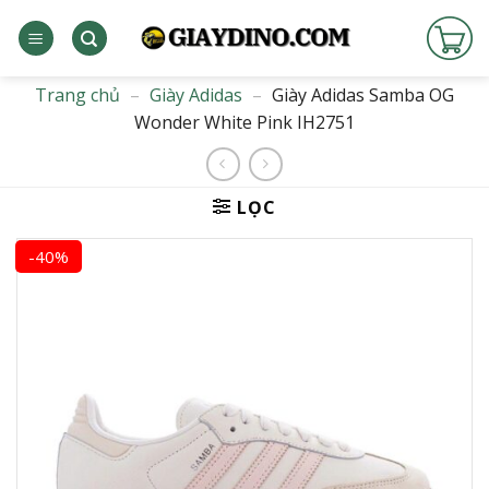
Bỏ
qua
nội
dung
Trang chủ
–
Giày Adidas
–
Giày Adidas Samba OG
Wonder White Pink IH2751
LỌC
-40%