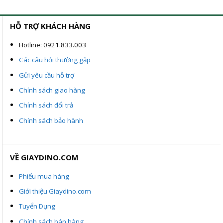
750.000VND
HỖ TRỢ KHÁCH HÀNG
Hotline: 0921.833.003
Các câu hỏi thường gặp
Gửi yêu cầu hỗ trợ
Chính sách giao hàng
Chính sách đổi trả
Chính sách bảo hành
VỀ GIAYDINO.COM
Phiếu mua hàng
Giới thiệu Giaydino.com
Tuyển Dụng
Chính sách bán hàng