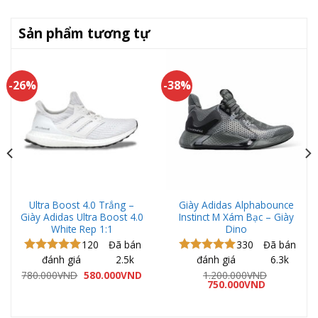
Sản phẩm tương tự
-26%
-38%
Ultra Boost 4.0 Trắng –
Giày Adidas Alphabounce
Giày Adidas Ultra Boost 4.0
Instinct M Xám Bạc – Giày
White Rep 1:1
Dino
120
Đã bán
330
Đã bán
đánh giá
2.5k
đánh giá
6.3k
Được xếp
Được xếp
hạng
5.00
hạng
5.00
á
Giá
Giá
780.000
VND
580.000
VND
1.200.000
VND
ện
gốc
hiện
Giá
Giá
5 sao
5 sao
750.000
VND
là:
tại
gốc
hiện
780.000VND.
là:
là:
tại
0.000VND.
580.000VND.
1.200.000VND.
là: