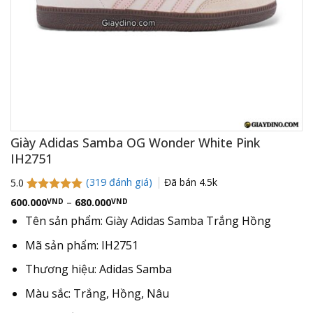
Giày Adidas Samba OG Wonder White Pink
IH2751
(
319
đánh giá)
Đã bán
4.5k
5.0
5.0
317
trên 5
Khoảng
600.000
–
680.000
VND
VND
giá:
dựa trên
Tên sản phẩm: Giày Adidas Samba Trắng Hồng
từ
đánh giá
600.000VND
đến
Mã sản phẩm: IH2751
680.000VND
Thương hiệu: Adidas Samba
Màu sắc: Trắng, Hồng, Nâu