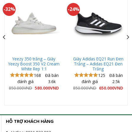
-32%
-24%
Yeezy 350 trắng – Giày
Giày Adidas EQ21 Run Đen
Yeezy Boost 350 V2 Cream
Trắng – Adidas EQ21 Đen
White Rep 1:1
Trắng
168
Đã bán
125
Đã bán
đánh giá
3.6k
đánh giá
2.5k
Được xếp
Được xếp
hạng
5.00
hạng
5.00
Giá
Giá
Giá
Giá
850.000
VND
580.000
VND
850.000
VND
650.000
VND
gốc
hiện
gốc
hiện
5 sao
5 sao
là:
tại
là:
tại
850.000VND.
là:
850.000VND.
là:
580.000VND.
650.
ND.
HỖ TRỢ KHÁCH HÀNG