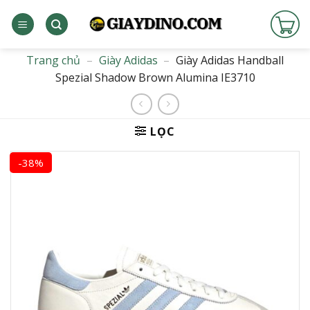
Bỏ
qua
nội
dung
Trang chủ
–
Giày Adidas
–
Giày Adidas Handball
Spezial Shadow Brown Alumina IE3710
LỌC
-38%