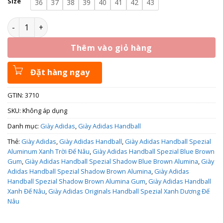
Size
36
37
38
39
40
41
42
43
Giày Adidas Handball Spezial Shadow Brown Alumina IE3710
Thêm vào giỏ hàng
Đặt hàng ngay
GTIN: 3710
SKU:
Không áp dụng
Danh mục:
Giày Adidas
,
Giày Adidas Handball
Thẻ:
Giày Adidas
,
Giày Adidas Handball
,
Giày Adidas Handball Spezial
Aluminum Xanh Trời Đế Nâu
,
Giày Adidas Handball Spezial Blue Brown
Gum
,
Giày Adidas Handball Spezial Shadow Blue Brown Alumina
,
Giày
Adidas Handball Spezial Shadow Brown Alumina
,
Giày Adidas
Handball Spezial Shadow Brown Alumina Gum
,
Giày Adidas Handball
Xanh Đế Nâu
,
Giày Adidas Originals Handball Spezial Xanh Dương Đế
Nâu