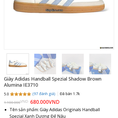
Giày Adidas Handball Spezial Shadow Brown
Alumina IE3710
(
97
đánh giá)
Đã bán
1.7k
5.0
5.0
97
trên 5
Giá
680.000
VND
Giá
VND
1.100.000
gốc
hiện
dựa trên
là:
tại
đánh giá
Tên sản phẩm: Giày Adidas Originals Handball
1.100.000VND.
là:
Spezial Xanh Dương Đế Nâu
680.000VND.