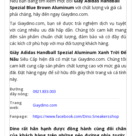
Nếu bạn đang tìm kiếm một đôi
Giày Adidas Handball
Spezial Blue Brown
Aluminum
với chất lượng và giá cả
phải chăng, hãy đến ngay Giaydino.com.
Tại Giaydino.com, bạn sẽ được trải nghiệm dịch vụ tuyệt
vời cùng nhiều ưu đãi hấp dẫn. Chúng tôi cam kết mang
đến sản phẩm chuẩn chất lượng, đảm bảo và có đầy đủ
các kích cỡ phù hợp với mọi đối tượng khách hàng.
Giày Adidas Handball Spezial Aluminum Xanh Trời Đế
Nâu
Siêu Cấp hiện đã có mặt tại Giaydino.com. Chúng tôi
cam kết cung cấp sản phẩm chất lượng cao với mức giá ưu
đãi. Đặt hàng ngay để sở hữu đôi giày thời trang và cá tính
này.
Đường
0921.833.003
dây nóng:
Trang
Giaydino.com
web:
Fanpage:
https://www.facebook.com/Dino.Sneakersshop
Dino rất hân hạnh được đồng hành cùng đôi chân
của khách hàng trên những nẻo đường phía trước.