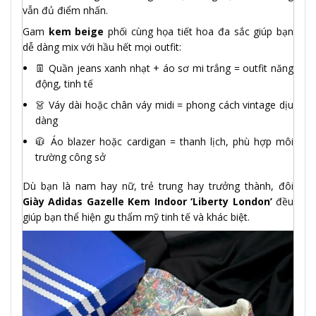
vẫn đủ điểm nhấn.
Gam
kem beige
phối cùng họa tiết hoa đa sắc giúp bạn
dễ dàng mix với hầu hết mọi outfit:
👖 Quần jeans xanh nhạt + áo sơ mi trắng = outfit năng
động, tinh tế
👗 Váy dài hoặc chân váy midi = phong cách vintage dịu
dàng
🧥 Áo blazer hoặc cardigan = thanh lịch, phù hợp môi
trường công sở
Dù bạn là nam hay nữ, trẻ trung hay trưởng thành, đôi
Giày Adidas Gazelle Kem Indoor ‘Liberty London’
đều
giúp bạn thể hiện gu thẩm mỹ tinh tế và khác biệt.