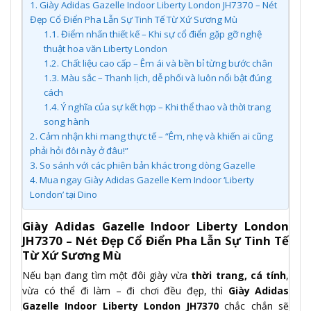
1.
Giày Adidas Gazelle Indoor Liberty London JH7370 – Nét
Đẹp Cổ Điển Pha Lẫn Sự Tinh Tế Từ Xứ Sương Mù
1.1.
Điểm nhấn thiết kế – Khi sự cổ điển gặp gỡ nghệ
thuật hoa văn Liberty London
1.2.
Chất liệu cao cấp – Êm ái và bền bỉ từng bước chân
1.3.
Màu sắc – Thanh lịch, dễ phối và luôn nổi bật đúng
cách
1.4.
Ý nghĩa của sự kết hợp – Khi thể thao và thời trang
song hành
2.
Cảm nhận khi mang thực tế – “Êm, nhẹ và khiến ai cũng
phải hỏi đôi này ở đâu!”
3.
So sánh với các phiên bản khác trong dòng Gazelle
4.
Mua ngay Giày Adidas Gazelle Kem Indoor ‘Liberty
London’ tại Dino
Giày Adidas Gazelle Indoor Liberty London
JH7370 – Nét Đẹp Cổ Điển Pha Lẫn Sự Tinh Tế
Từ Xứ Sương Mù
Nếu bạn đang tìm một đôi giày vừa
thời trang, cá tính
,
vừa có thể đi làm – đi chơi đều đẹp, thì
Giày Adidas
Gazelle Indoor Liberty London JH7370
chắc chắn sẽ