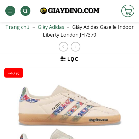
Bỏ
qua
nội
dung
Trang chủ
–
Giày Adidas
–
Giày Adidas Gazelle Indoor
Liberty London JH7370
LỌC
-47%