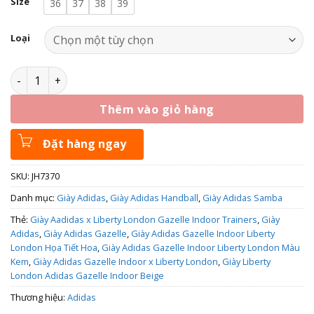
Size
36
37
38
39
Loại
Giày Adidas Gazelle Indoor Liberty London JH7370 số lượng
Thêm vào giỏ hàng
Đặt hàng ngay
SKU:
JH7370
Danh mục:
Giày Adidas
,
Giày Adidas Handball
,
Giày Adidas Samba
Thẻ:
Giày Aadidas x Liberty London Gazelle Indoor Trainers
,
Giày
Adidas
,
Giày Adidas Gazelle
,
Giày Adidas Gazelle Indoor Liberty
London Họa Tiết Hoa
,
Giày Adidas Gazelle Indoor Liberty London Màu
Kem
,
Giày Adidas Gazelle Indoor x Liberty London
,
Giày Liberty
London Adidas Gazelle Indoor Beige
Thương hiệu:
Adidas