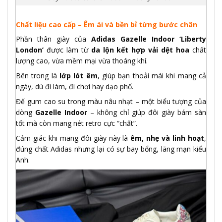
Chất liệu cao cấp – Êm ái và bền bỉ từng bước chân
Phần thân giày của
Adidas Gazelle Indoor ‘Liberty
London’
được làm từ
da lộn kết hợp vải dệt hoa
chất
lượng cao, vừa mềm mại vừa thoáng khí.
Bên trong là
lớp lót êm
, giúp bạn thoải mái khi mang cả
ngày, dù đi làm, đi chơi hay dạo phố.
Đế gum cao su trong màu nâu nhạt – một biểu tượng của
dòng
Gazelle Indoor
– không chỉ giúp đôi giày bám sàn
tốt mà còn mang nét retro cực “chất”.
Cảm giác khi mang đôi giày này là
êm, nhẹ và linh hoạt
,
đúng chất Adidas nhưng lại có sự bay bổng, lãng mạn kiểu
Anh.