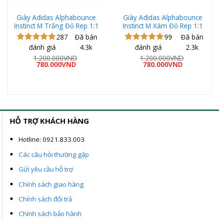
Giày Adidas Alphabounce
Giày Adidas Alphabounce
Instinct M Trắng Đỏ Rep 1:1
Instinct M Xám Đỏ Rep 1:1
287
Đã bán
99
Đã bán
đánh giá
4.3k
đánh giá
2.3k
Được xếp
Được xếp
hạng
5.00
hạng
5.00
1.200.000
VND
1.200.000
VND
Giá
Giá
Giá
Giá
5 sao
780.000
VND
5 sao
780.000
VND
á
gốc
hiện
gốc
hiện
ện
là:
tại
là:
tại
1.200.000VND.
là:
1.200.000VND.
là:
780.000VND.
780.000VND
0.000VND.
HỖ TRỢ KHÁCH HÀNG
Hotline: 0921.833.003
Các câu hỏi thường gặp
Gửi yêu cầu hỗ trợ
Chính sách giao hàng
Chính sách đổi trả
Chính sách bảo hành