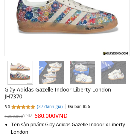
Giày Adidas Gazelle Indoor Liberty London
JH7370
(
37
đánh giá)
Đã bán
856
5.0
5.0
37
trên 5
Giá
680.000
VND
Giá
VND
1.280.000
gốc
hiện
dựa trên
là:
tại
đánh giá
Tên sản phẩm: Giày Adidas Gazelle Indoor x Liberty
1.280.000VND.
là:
London
680.000VND.