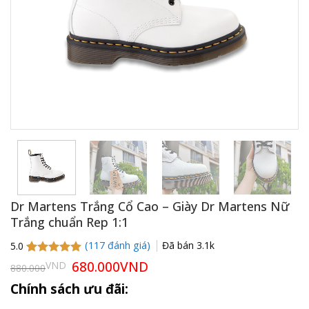
Dr Martens Trắng Cổ Cao – Giày Dr Martens Nữ
Trắng chuẩn Rep 1:1
(
117
đánh giá)
Đã bán
3.1k
5.0
5.0
115
trên 5
Giá
680.000
VND
Giá
VND
880.000
gốc
hiện
dựa trên
là:
tại
đánh giá
Chính sách ưu đãi:
880.000VND.
là:
680.000VND.