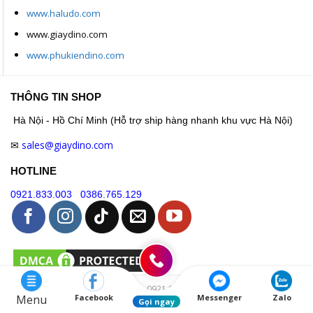
www.haludo.com
www.giaydino.com
www.phukiendino.com
THÔNG TIN SHOP
Hà Nội - Hồ Chí Minh (Hỗ trợ ship hàng nhanh khu vực Hà Nội)
sales@giaydino.com
✉
HOTLINE
0921.833.003
0386.765.129
Hotline: 0921.833.003
Menu
Facebook
Messenger
Zalo
Gọi ngay
Thiết kế và duy trì bởi
Giaydino.com