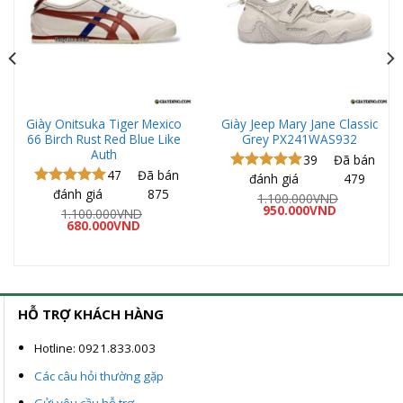
Giày Onitsuka Tiger Mexico
Giày Jeep Mary Jane Classic
66 Birch Rust Red Blue Like
Grey PX241WAS932
Auth
39
Đã bán
47
Đã bán
đánh giá
479
Được xếp
đánh giá
875
hạng
5.00
Được xếp
1.100.000
VND
Giá
Giá
5 sao
950.000
VND
hạng
5.00
á
1.100.000
VND
gốc
hiện
ện
Giá
Giá
5 sao
680.000
VND
là:
tại
gốc
hiện
1.100.000VND.
là:
là:
tại
950.000VND
0.000VND.
1.100.000VND.
là:
680.000VND.
HỖ TRỢ KHÁCH HÀNG
Hotline: 0921.833.003
Các câu hỏi thường gặp
Gửi yêu cầu hỗ trợ