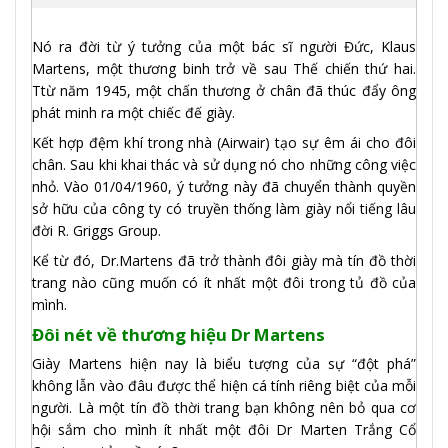
Nó ra đời từ ý tưởng của một bác sĩ người Đức, Klaus
Martens, một thương binh trở về sau Thế chiến thứ hai.
Ttừ năm 1945, một chấn thương ở chân đã thúc đẩy ông
phát minh ra một chiếc đế giày.
Kết hợp đệm khí trong nhà (Airwair) tạo sự êm ái cho đôi
chân. Sau khi khai thác và sử dụng nó cho những công việc
nhỏ. Vào 01/04/1960, ý tưởng này đã chuyển thành quyền
sở hữu của công ty có truyền thống làm giày nổi tiếng lâu
đời R. Griggs Group.
Kể từ đó, Dr.Martens đã trở thành đôi giày mà tín đồ thời
trang nào cũng muốn có ít nhất một đôi trong tủ đồ của
mình.
Đôi nét về thương hiệu Dr Martens
Giày Martens hiện nay là biểu tượng của sự “đột phá”
không lẫn vào đâu được thể hiện cá tính riêng biệt của mỗi
người. Là một tín đồ thời trang bạn không nên bỏ qua cơ
hội sắm cho mình ít nhất một đôi Dr Marten Trắng Cổ