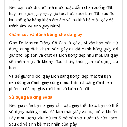
Nếu bạn vừa đi dưới trời mưa hoặc dẫm chân xuống đất,
hãy làm sạch giày ngay lập tức. Rửa sạch bùn đất, sau đó
lau khô giày bằng khăn ẩm ẩm và lau khô bề mặt giày để
tránh ẩm. Vệ sinh giày rất tệ.
Chăm sóc và đánh bóng cho da giày
Giày Dr Marten Trắng Cổ Cao là giày , vì vậy bạn nên sử
dụng dung dịch chăm sóc giày da để đánh bóng giày để
giữ cho lớp sơn và chất da luôn bóng đẹp như mới. Da giày
sẽ mềm mại, đi không đau chân, thời gian sử dụng lâu
hơn.
Và để giữ cho đôi giày luôn sáng bóng, đẹp mắt thì bạn
nên dùng xi đánh giày cùng màu. Thỉnh thoảng đánh lên
phần da để lớp giày mới hơn và luôn nổi bật.
Sử dụng Baking Soda
Nếu giày của bạn là giày vải hoặc giày thể thao, bạn có thể
sử dụng baking soda để làm mát giày và loại bỏ vi khuẩn.
Lấy một lượng vừa đủ muối nở hòa với nước rồi rửa sạch.
Sau đó vệ sinh bề mặt nhẵn của giày.