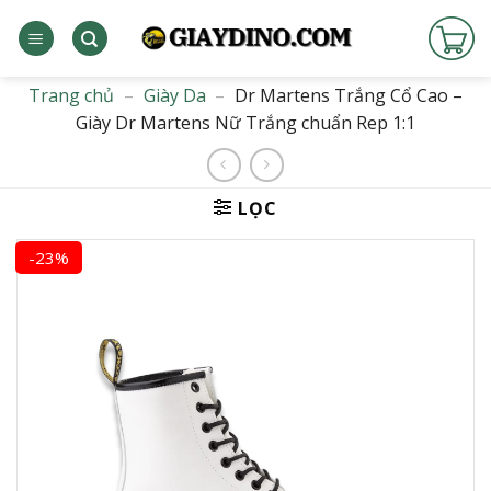
Bỏ
qua
nội
dung
Trang chủ
–
Giày Da
–
Dr Martens Trắng Cổ Cao –
Giày Dr Martens Nữ Trắng chuẩn Rep 1:1
LỌC
-23%