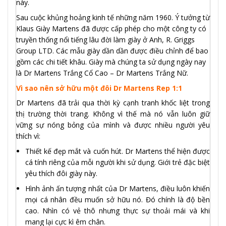
này.
Sau cuộc khủng hoảng kinh tế những năm 1960. Ý tưởng từ
Klaus Giày Martens đã được cấp phép cho một công ty có
truyền thống
nổi tiếng lâu đời
làm giày ở Anh, R. Griggs
Group LTD. Các
mẫu giày
dần
dần được điều chỉnh
để bao
gồm
các chi tiết
khâu.
Giày mà chúng ta sử dụng ngày nay
là Dr Martens Trắng Cổ Cao – Dr Martens Trắng Nữ.
Vì sao nên sở hữu một đôi Dr Martens Rep 1:1
Dr Martens đã trải qua thời kỳ cạnh tranh khốc liệt trong
thị trường thời trang. Không vì thế mà nó vẫn luôn giữ
vững sự nóng bỏng của mình và được nhiều người yêu
thích vì:
Thiết kế đẹp mắt và cuốn hút. Dr Martens thể hiện được
cá tính riêng của mỗi người khi sử dụng. Giới trẻ đặc biệt
yêu thích đôi giày này.
Hình ảnh ấn tượng nhất của Dr Martens, điều luôn khiến
mọi cá nhân đều muốn sở hữu nó. Đó chính là độ bền
cao. Nhìn có vẻ thô nhưng thực sự thoải mái và khi
mang lại cực kì êm chân.