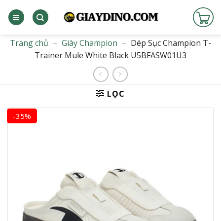
Bỏ
qua
nội
dung
Trang chủ
–
Giày Champion
–
Dép Sục Champion T-
Trainer Mule White Black U5BFASW01U3
LỌC
-35%