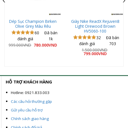
Dép Sục Champion Birken
Giày Nike ReactX Rejuven8
Olive Grey Màu Rêu
Light Orewood Brown
HV5060-100
60
Đã bán
32
Đã bán
đánh giá
1k
Được xếp
đánh giá
703
hạng
5.00
Được xếp
Giá
Giá
999.000
VND
780.000
VND
gốc
hiện
5 sao
hạng
5.00
á
1.500.000
VND
là:
tại
ện
Giá
Giá
5 sao
799.000
VND
999.000VND.
là:
gốc
hiện
780.000VND.
là:
tại
0.000VND.
1.500.000VND.
là:
799.000VND
HỖ TRỢ KHÁCH HÀNG
Hotline: 0921.833.003
Các câu hỏi thường gặp
Gửi yêu cầu hỗ trợ
Chính sách giao hàng
Chính sách đổi trả