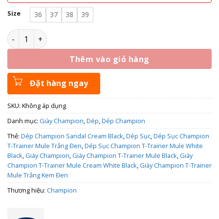
Size
36
37
38
39
Dép Sục Champion T-Trainer Mule White Black U5BFASW01U
Thêm vào giỏ hàng
Đặt hàng ngay
SKU:
Không áp dụng
Danh mục:
Giày Champion
,
Dép
,
Dép Champion
Thẻ:
Dép Champion Sandal Cream Black
,
Dép Sục
,
Dép Sục Champion
T-Trainer Mule Trắng Đen
,
Dép Sục Champion T-Trainer Mule White
Black
,
Giày Champion
,
Giày Champion T-Trainer Mule Black
,
Giày
Champion T-Trainer Mule Cream White Black
,
Giày Champion T-Trainer
Mule Trắng Kem Đen
Thương hiệu:
Champion