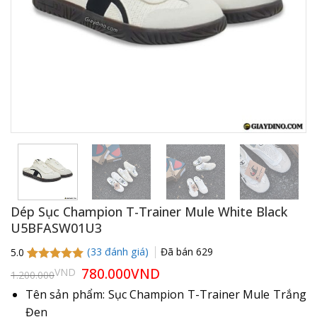
Dép Sục Champion T-Trainer Mule White Black
U5BFASW01U3
(
33
đánh giá)
Đã bán
629
5.0
5.0
33
trên 5
Giá
780.000
VND
Giá
VND
1.200.000
gốc
hiện
dựa trên
là:
tại
đánh giá
Tên sản phẩm: Sục Champion T-Trainer Mule Trắng
1.200.000VND.
là:
Đen
780.000VND.