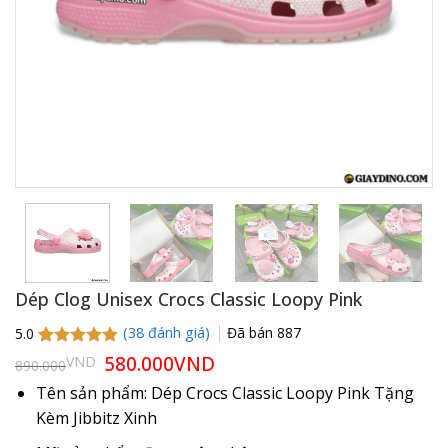
Dép Clog Unisex Crocs Classic Loopy Pink
(
38
đánh giá)
Đã bán
887
5.0
5.0
38
trên 5
Giá
580.000
VND
Giá
VND
890.000
gốc
hiện
dựa trên
là:
tại
đánh giá
Tên sản phẩm: Dép Crocs Classic Loopy Pink Tặng
890.000VND.
là:
Kèm Jibbitz Xinh
580.000VND.