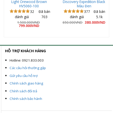
Light Orewood Brown
Discovery Expedition Black
HV5060-100
Màu Đen
32
Đã bán
377
Đã bán
đánh giá
703
đánh giá
5.1k
Được xếp
Được xếp
hạng
5.00
hạng
5.00
Giá
Giá
1.500.000
VND
650.000
VND
380.000
VND
Giá
Giá
gốc
hiện
5 sao
799.000
VND
5 sao
gốc
hiện
là:
tại
là:
tại
650.000VND.
là:
1.500.000VND.
là:
380.
ND.
799.000VND.
HỖ TRỢ KHÁCH HÀNG
Hotline: 0921.833.003
Các câu hỏi thường gặp
Gửi yêu cầu hỗ trợ
Chính sách giao hàng
Chính sách đổi trả
Chính sách bảo hành