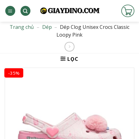
Bỏ
qua
nội
dung
Trang chủ
–
Dép
–
Dép Clog Unisex Crocs Classic
Loopy Pink
LỌC
-35%