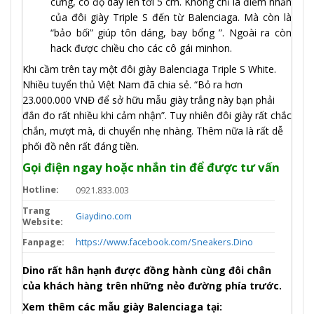
cứng, có độ dày lên tới 5 cm. Không chỉ là điểm nhấn
của đôi giày Triple S đến từ Balenciaga. Mà còn là
“bảo bối” giúp tôn dáng, bay bổng ”. Ngoài ra còn
hack được chiều cho các cô gái minhon.
Khi cầm trên tay một đôi giày Balenciaga Triple S White.
Nhiều tuyển thủ Việt Nam đã chia sẻ. “Bỏ ra hơn
23.000.000 VNĐ để sở hữu mẫu giày trắng này bạn phải
đắn đo rất nhiều khi cảm nhận”. Tuy nhiên đôi giày rất chắc
chắn, mượt mà, di chuyển nhẹ nhàng. Thêm nữa là rất dễ
phối đồ nên rất đáng tiền.
Gọi điện ngay hoặc nhắn tin để được tư vấn
Hotline:
0921.833.003
Trang
Giaydino.com
Website:
Fanpage:
https://www.facebook.com/Sneakers.Dino
Dino rất hân hạnh được đồng hành cùng đôi chân
của khách hàng trên những nẻo đường phía trước.
Xem thêm các mẫu giày Balenciaga tại: