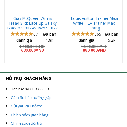
Giày McQueen Wmns
Louis Vuitton Trainer Maxi
Tread Slick Lace Up Galaxy
White – LV Trainer Maxi
Black 633902-WHW57-1027
Trắng
67
Đã bán
265
Đã bán
đánh giá
1.8k
đánh giá
5.2k
Được xếp
Được xếp
hạng
5.00
hạng
5.00
1.100.000
VND
1.500.000
VND
Giá
Giá
Giá
Giá
5 sao
680.000
VND
5 sao
880.000
VND
gốc
hiện
gốc
hiện
là:
tại
là:
tại
1.100.000VND.
là:
1.500.000VND.
là:
ND.
680.000VND.
880.000VND
HỖ TRỢ KHÁCH HÀNG
Hotline: 0921.833.003
Các câu hỏi thường gặp
Gửi yêu cầu hỗ trợ
Chính sách giao hàng
Chính sách đổi trả