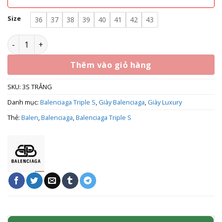
Size
36
37
38
39
40
41
42
43
Balen Trắng - Giày Balenciaga Triple S Trắng Rep 1:1 số lượ
Thêm vào giỏ hàng
SKU:
3S TRẮNG
Danh mục:
Balenciaga Triple S
,
Giày Balenciaga
,
Giày Luxury
Thẻ:
Balen
,
Balenciaga
,
Balenciaga Triple S