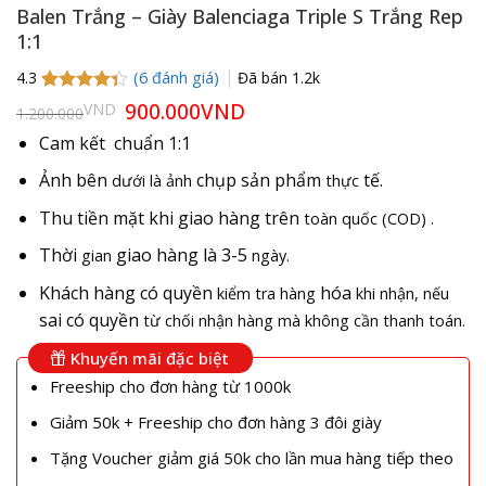
Balen Trắng – Giày Balenciaga Triple S Trắng Rep
1:1
(
6
đánh giá)
Đã bán
1.2k
4.3
4.3
6
trên 5
Giá
900.000
VND
Giá
VND
1.200.000
gốc
hiện
dựa trên
là:
tại
đánh giá
Cam kết chuẩn 1:1
1.200.000VND.
là:
900.000VND.
Ảnh bên
chụp sản phẩm
tế.
dưới là ảnh
thực
Thu tiền mặt khi giao hàng trên
toàn quốc (COD) .
Thời
giao hàng là 3-5
gian
ngày.
Khách hàng có quyền
hóa
kiểm tra hàng
khi nhận, nếu
sai có quyền
từ chối nhận hàng mà không cần thanh toán.
Khuyến mãi đặc biệt
Freeship cho đơn hàng từ 1000k
Giảm 50k + Freeship cho đơn hàng 3 đôi giày
Tặng Voucher giảm giá 50k cho lần mua hàng tiếp theo