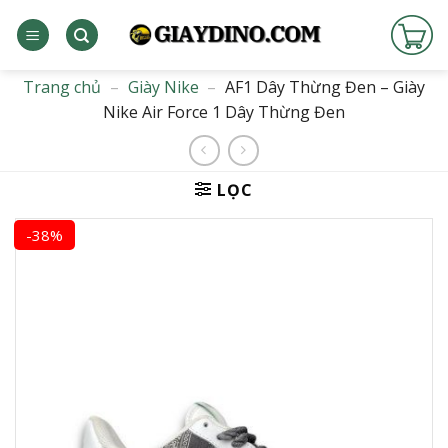
Bỏ
qua
nội
dung
Trang chủ
–
Giày Nike
–
AF1 Dây Thừng Đen – Giày
Nike Air Force 1 Dây Thừng Đen
LỌC
-38%