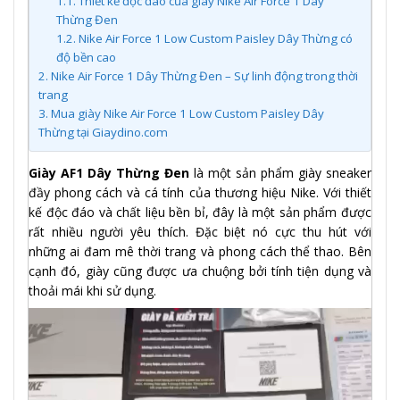
1.1.
Thiết kế độc đáo của giày Nike Air Force 1 Dây
Thừng Đen
1.2.
Nike Air Force 1 Low Custom Paisley Dây Thừng có
độ bền cao
2.
Nike Air Force 1 Dây Thừng Đen – Sự linh động trong thời
trang
3.
Mua giày Nike Air Force 1 Low Custom Paisley Dây
Thừng tại Giaydino.com
Giày AF1 Dây Thừng Đen
là một sản phẩm giày sneaker
đầy phong cách và cá tính của thương hiệu Nike. Với thiết
kế độc đáo và chất liệu bền bỉ, đây là một sản phẩm được
rất nhiều người yêu thích. Đặc biệt nó cực thu hút với
những ai đam mê thời trang và phong cách thể thao. Bên
cạnh đó, giày cũng được ưa chuộng bởi tính tiện dụng và
thoải mái khi sử dụng.
Trình
chơi
Video