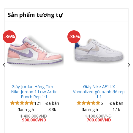
Sản phẩm tương tự
-36%
-36%
Giày Jordan Hồng Tím –
Giày Nike AF1 LX
Nike Jordan 1 Low Arctic
Vandalized gót xanh đỏ rep
Punch Rep 1:1
1:1
121
Đã bán
5
Đã bán
đánh giá
3.3k
đánh giá
1.1k
Được xếp
Được xếp
hạng
5.00
hạng
5.00
1.400.000
VND
1.100.000
VND
Giá
Giá
Giá
Giá
5 sao
900.000
VND
5 sao
700.000
VND
gốc
hiện
gốc
hiện
là:
tại
là:
tại
1.400.000VND.
là:
1.100.000VND.
là: