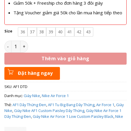
Giảm 50k + Freeship cho đơn hàng 3 đôi giày
Tặng Voucher giảm giá 50k cho lần mua hàng tiếp theo
Size
36
37
38
39
40
41
42
43
AF1 Dây Thừng Đen - Giày Nike Air Force 1 Dây Thừng Đen 
Thêm vào giỏ hàng
Đặt hàng ngay
SKU:
AF1 DTD
Danh mục:
Giày Nike
,
Nike Air Force 1
Thẻ:
AF1 Dây Thừng Đen
,
AF1 Tu Big Bang Dây Thừng
,
Air Force 1
,
Giày
Nike
,
Giày Nike AF1 Custom Paisley Dây Thừng
,
Giày Nike Air Force 1
Dây Thừng Đen
,
Giày Nike Air Force 1 Low Custom Paisley Black
,
Nike