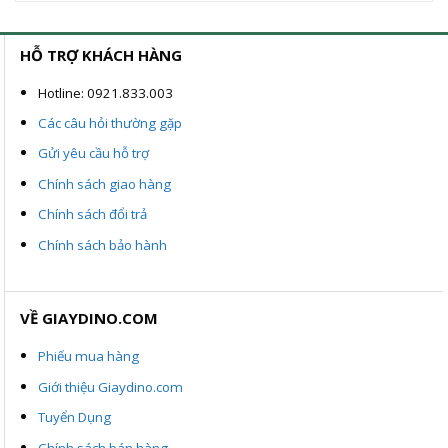
ND.
900.000VND.
700.000VND
HỖ TRỢ KHÁCH HÀNG
Hotline: 0921.833.003
Các câu hỏi thường gặp
Gửi yêu cầu hỗ trợ
Chính sách giao hàng
Chính sách đổi trả
Chính sách bảo hành
VỀ GIAYDINO.COM
Phiếu mua hàng
Giới thiệu Giaydino.com
Tuyển Dụng
Chính sách bán hàng