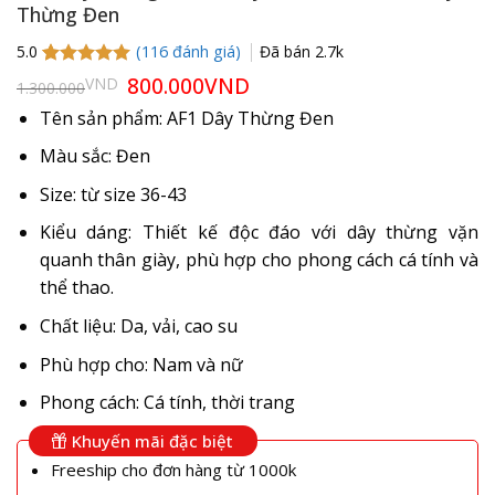
Thừng Đen
(
116
đánh giá)
Đã bán
2.7k
5.0
5.0
115
trên 5
Giá
800.000
VND
Giá
VND
1.300.000
gốc
hiện
dựa trên
là:
tại
đánh giá
Tên sản phẩm: AF1 Dây Thừng Đen
1.300.000VND.
là:
800.000VND.
Màu sắc: Đen
Size: từ size 36-43
Kiểu dáng: Thiết kế độc đáo với dây thừng vặn
quanh thân giày, phù hợp cho phong cách cá tính và
thể thao.
Chất liệu: Da, vải, cao su
Phù hợp cho: Nam và nữ
Phong cách: Cá tính, thời trang
Khuyến mãi đặc biệt
Freeship cho đơn hàng từ 1000k