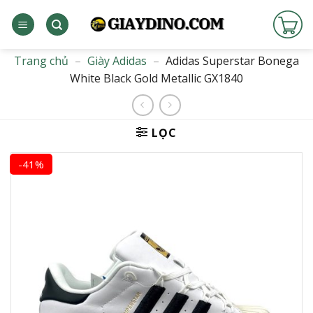
Bỏ
qua
nội
dung
Trang chủ
–
Giày Adidas
–
Adidas Superstar Bonega
White Black Gold Metallic GX1840
LỌC
-41%