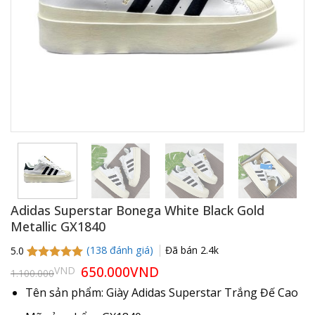
Adidas Superstar Bonega White Black Gold
Metallic GX1840
(
138
đánh giá)
Đã bán
2.4k
5.0
5.0
138
trên 5
Giá
650.000
VND
Giá
VND
1.100.000
gốc
hiện
dựa trên
là:
tại
đánh giá
Tên sản phẩm: Giày Adidas Superstar Trắng Đế Cao
1.100.000VND.
là:
650.000VND.