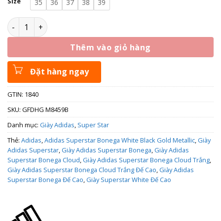
Size
35
36
37
38
39
Adidas Superstar Bonega White Black Gold Metallic GX1840
Thêm vào giỏ hàng
Đặt hàng ngay
GTIN: 1840
SKU:
GFDHG M8459B
Danh mục:
Giày Adidas
,
Super Star
Thẻ:
Adidas
,
Adidas Superstar Bonega White Black Gold Metallic
,
Giày
Adidas Superstar
,
Giày Adidas Superstar Bonega
,
Giày Adidas
Superstar Bonega Cloud
,
Giày Adidas Superstar Bonega Cloud Trắng
,
Giày Adidas Superstar Bonega Cloud Trắng Đế Cao
,
Giày Adidas
Superstar Bonega Đế Cao
,
Giày Superstar White Đế Cao