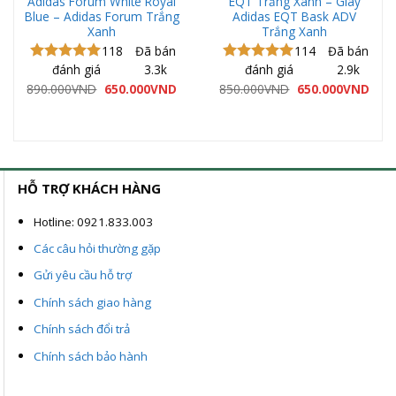
Adidas Forum White Royal
EQT Trắng Xanh – Giày
Blue – Adidas Forum Trắng
Adidas EQT Bask ADV
Xanh
Trắng Xanh
118
Đã bán
114
Đã bán
đánh giá
3.3k
đánh giá
2.9k
Được xếp
Được xếp
hạng
5.00
hạng
5.00
á
Giá
Giá
Giá
Giá
890.000
VND
650.000
VND
850.000
VND
650.000
VND
ện
gốc
hiện
gốc
hiện
5 sao
5 sao
là:
tại
là:
tại
890.000VND.
là:
850.000VND.
là:
0.000VND.
650.000VND.
650.
HỖ TRỢ KHÁCH HÀNG
Hotline: 0921.833.003
Các câu hỏi thường gặp
Gửi yêu cầu hỗ trợ
Chính sách giao hàng
Chính sách đổi trả
Chính sách bảo hành