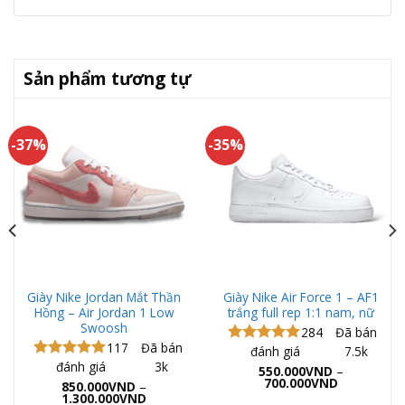
Sản phẩm tương tự
-37%
-35%
Giày Nike Jordan Mắt Thần
Giày Nike Air Force 1 – AF1
Hồng – Air Jordan 1 Low
trắng full rep 1:1 nam, nữ
Swoosh
284
Đã bán
117
Đã bán
đánh giá
7.5k
Được xếp
đánh giá
3k
hạng
4.98
Được xếp
550.000
VND
–
Khoảng
5 sao
700.000
VND
hạng
5.00
850.000
VND
–
giá:
Khoảng
5 sao
1.300.000
VND