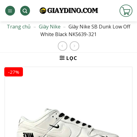
Bỏ
qua
nội
dung
Trang chủ
–
Giày Nike
–
Giày Nike SB Dunk Low Off
White Black NK5639-321
LỌC
-27%