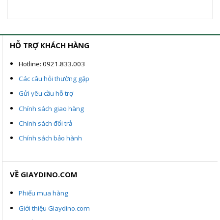
từ
giá:
550.000VN
từ
đến
850.000VND
700.000VN
00VND.
đến
1.300.000VND
HỖ TRỢ KHÁCH HÀNG
Hotline: 0921.833.003
Các câu hỏi thường gặp
Gửi yêu cầu hỗ trợ
Chính sách giao hàng
Chính sách đổi trả
Chính sách bảo hành
VỀ GIAYDINO.COM
Phiếu mua hàng
Giới thiệu Giaydino.com