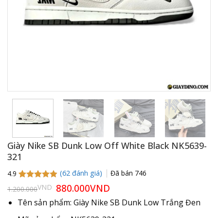
Giày Nike SB Dunk Low Off White Black NK5639-
321
(
62
đánh giá)
Đã bán
746
4.9
4.9
62
trên 5
Giá
880.000
VND
Giá
VND
1.200.000
gốc
hiện
dựa trên
là:
tại
đánh giá
Tên sản phẩm: Giày Nike SB Dunk Low Trắng Đen
1.200.000VND.
là:
880.000VND.