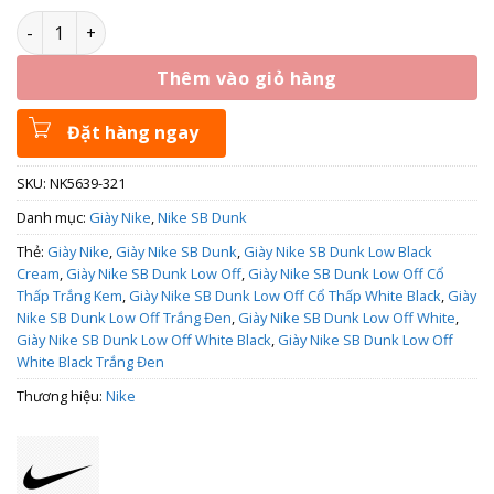
Giày Nike SB Dunk Low Off White Black NK5639-321 số lượn
Thêm vào giỏ hàng
Đặt hàng ngay
SKU:
NK5639-321
Danh mục:
Giày Nike
,
Nike SB Dunk
Thẻ:
Giày Nike
,
Giày Nike SB Dunk
,
Giày Nike SB Dunk Low Black
Cream
,
Giày Nike SB Dunk Low Off
,
Giày Nike SB Dunk Low Off Cổ
Thấp Trắng Kem
,
Giày Nike SB Dunk Low Off Cổ Thấp White Black
,
Giày
Nike SB Dunk Low Off Trắng Đen
,
Giày Nike SB Dunk Low Off White
,
Giày Nike SB Dunk Low Off White Black
,
Giày Nike SB Dunk Low Off
White Black Trắng Đen
Thương hiệu:
Nike