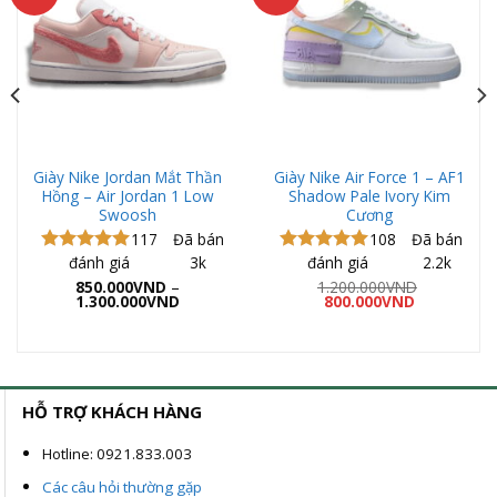
Giày Nike Jordan Mắt Thần
Giày Nike Air Force 1 – AF1
Hồng – Air Jordan 1 Low
Shadow Pale Ivory Kim
Swoosh
Cương
117
Đã bán
108
Đã bán
đánh giá
3k
đánh giá
2.2k
Được xếp
Được xếp
hạng
5.00
hạng
5.00
850.000
VND
–
1.200.000
VND
Khoảng
Giá
Giá
5 sao
1.300.000
VND
5 sao
800.000
VND
giá:
gốc
hiện
từ
là:
tại
850.000VND
1.200.000VND.
là:
ND.
đến
800.000VND
1.300.000VND
HỖ TRỢ KHÁCH HÀNG
Hotline: 0921.833.003
Các câu hỏi thường gặp