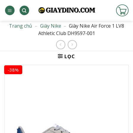
Bỏ
qua
nội
dung
Trang chủ
–
Giày Nike
–
Giày Nike Air Force 1 LV8
Athletic Club DH9597-001
LỌC
-38%