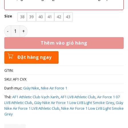
Size
38
39
40
41
42
43
Giày Nike Air Force 1 LV8 Athletic Club DH9597-001 số lượng
Thêm vào giỏ hàng
Đặt hàng ngay
GTIN:
SKU:
AF1 CVX
Danh mục:
Giày Nike
,
Nike Air Force 1
Thẻ:
AF1 Athletic Club Vạch Xanh
,
AF1 LV8 Athletic Club
,
Air Force 1 07
LV8 Athletic Club
,
Giày Nike Air Force 1 Low LV8 Light Smoke Grey
,
Giày
Nike Air Force 1 LV8 Athletic Club
,
Nike Air Force 1 Low LV8 Light Smoke
Grey