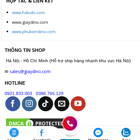
HỢP TÁC & LIÊN KẾT
www.haludo.com
www.giaydino.com
www.phukiendino.com
THÔNG TIN SHOP
Hà Nội - Hồ Chí Minh (Hỗ trợ ship hàng nhanh khu vực Hà Nội)
sales@giaydino.com
✉
HOTLINE
0921.833.003
0386.765.129
Hotline: 0921.833.003
Facebook
Messenger
Zalo