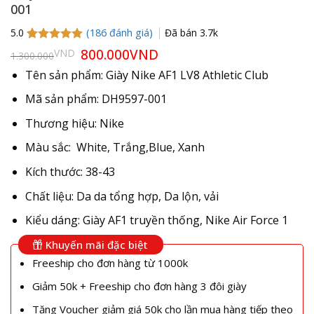
001
(
186
đánh giá)
Đã bán
3.7k
5.0
5.0
185
trên 5
Giá
800.000
VND
Giá
VND
1.300.000
gốc
hiện
dựa trên
là:
tại
đánh giá
Tên sản phẩm: Giày Nike AF1 LV8 Athletic Club
1.300.000VND.
là:
800.000VND.
Mã sản phẩm: DH9597-001
Thương hiệu: Nike
Màu sắc: White, Trắng,Blue, Xanh
Kích thước: 38-43
Chất liệu: Da da tổng hợp, Da lộn, vải
Kiểu dáng: Giày AF1 truyền thống, Nike Air Force 1
Khuyến mãi đặc biệt
Freeship cho đơn hàng từ 1000k
Giảm 50k + Freeship cho đơn hàng 3 đôi giày
Tặng Voucher giảm giá 50k cho lần mua hàng tiếp theo