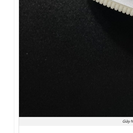
Giày N