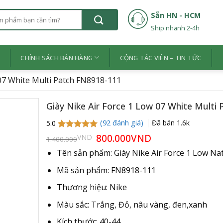
Sẵn HN - HCM
Ship nhanh 2-4h
Ệ
CHÍNH SÁCH BÁN HÀNG
CỘNG TÁC VIÊN – TIN TỨC
 07 White Multi Patch FN8918-111
Giày Nike Air Force 1 Low 07 White Multi
(
92
đánh giá)
Đã bán
1.6k
5.0
5.0
91
trên 5
Giá
800.000
VND
Giá
VND
1.400.000
gốc
hiện
dựa trên
là:
tại
đánh giá
Tên sản phẩm: Giày Nike Air Force 1 Low Nat
1.400.000VND.
là:
800.000VND.
Mã sản phẩm: FN8918-111
Thương hiệu: Nike
Màu sắc: Trắng, Đỏ, nâu vàng, đen,xanh
Kích thước: 40-44