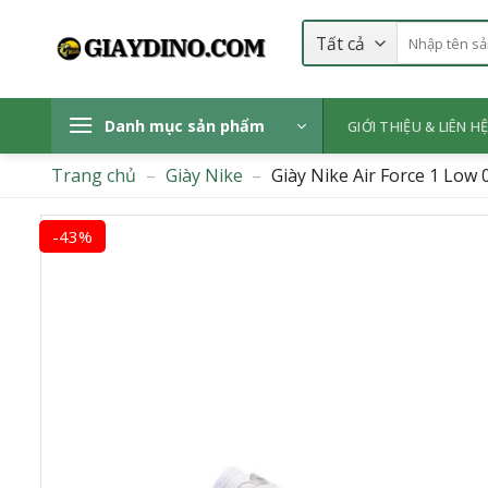
Bỏ
Tìm
qua
kiếm:
nội
dung
Danh mục sản phẩm
GIỚI THIỆU & LIÊN H
Trang chủ
–
Giày Nike
–
Giày Nike Air Force 1 Low
-43%