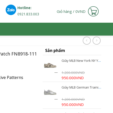
Hotline:
Giỏ hàng /
0
VND
0921.833.003
Sản phẩm
 Patch FN8918-111
Giày MLB New York NY Yankees Cheese White 3ASXEE16N
1.200.000
VND
ive Patterns
Giá
Giá
950.000
VND
gốc
hiện
Giày MLB German Training Runny NY Yankees Silver 3ASXC016N-50SIS
là:
tại
1.200.000VND.
là:
950.000VND.
1.200.000
VND
Giá
Giá
950.000
VND
gốc
hiện