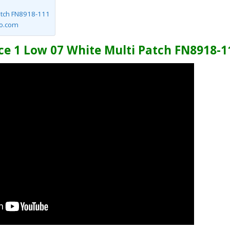
Patch FN8918-111
no.com
rce 1 Low 07 White Multi Patch FN8918-1