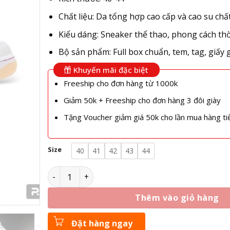
Chất liệu: Da tổng hợp cao cấp và cao su chấ
Kiểu dáng: Sneaker thể thao, phong cách thờ
Bộ sản phẩm: Full box chuẩn, tem, tag, giấy 
Khuyến mãi đặc biệt
Freeship cho đơn hàng từ 1000k
Giảm 50k + Freeship cho đơn hàng 3 đôi giày
Tặng Voucher giảm giá 50k cho lần mua hàng ti
Size
40
41
42
43
44
Giày Nike Air Force 1 Low 07 White Multi Patch 
Thêm vào giỏ hàng
Đặt hàng ngay