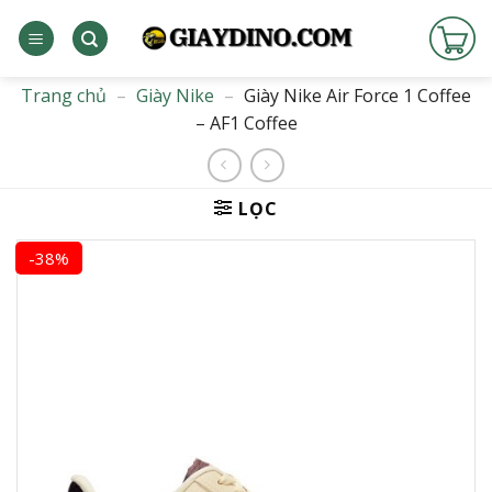
Bỏ
qua
nội
dung
Trang chủ
–
Giày Nike
–
Giày Nike Air Force 1 Coffee
– AF1 Coffee
LỌC
-38%