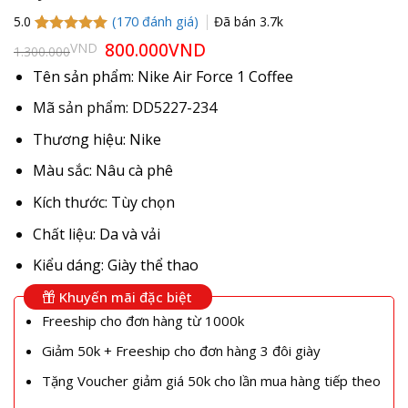
(
170
đánh giá)
Đã bán
3.7k
5.0
5.0
169
trên 5
Giá
800.000
VND
Giá
VND
1.300.000
gốc
hiện
dựa trên
là:
tại
đánh giá
Tên sản phẩm: Nike Air Force 1 Coffee
1.300.000VND.
là:
800.000VND.
Mã sản phẩm: DD5227-234
Thương hiệu: Nike
Màu sắc: Nâu cà phê
Kích thước: Tùy chọn
Chất liệu: Da và vải
Kiểu dáng: Giày thể thao
Khuyến mãi đặc biệt
Freeship cho đơn hàng từ 1000k
Giảm 50k + Freeship cho đơn hàng 3 đôi giày
Tặng Voucher giảm giá 50k cho lần mua hàng tiếp theo