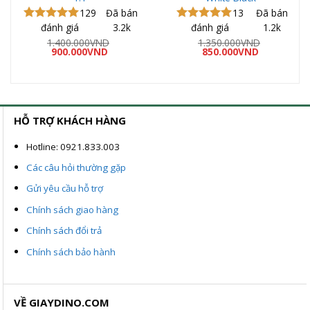
129
Đã bán
13
Đã bán
đánh giá
3.2k
đánh giá
1.2k
Được xếp
Được xếp
hạng
4.97
hạng
5.00
1.400.000
VND
1.350.000
VND
Giá
Giá
Giá
Giá
5 sao
900.000
VND
5 sao
850.000
VND
gốc
hiện
gốc
hiện
là:
tại
là:
tại
1.400.000VND.
là:
1.350.000VND.
là:
ND.
900.000VND.
850.000VND
HỖ TRỢ KHÁCH HÀNG
Hotline: 0921.833.003
Các câu hỏi thường gặp
Gửi yêu cầu hỗ trợ
Chính sách giao hàng
Chính sách đổi trả
Chính sách bảo hành
VỀ GIAYDINO.COM