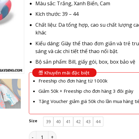
Màu sắc: Trắng, Xanh Biển, Cam
Kích thước: 39 – 44
Chất liệu: Da tổng hợp, cao su chất lượng ca
khác
Kiểu dáng: Giày thể thao đơn giản và trẻ tr
sáng và các chi tiết thể thao nổi bật.
Bộ sản phẩm: Bill, giấy gói, box, box bảo vệ
Khuyến mãi đặc biệt
Freeship cho đơn hàng từ 1000k
Giảm 50k + Freeship cho đơn hàng 3 đôi giày
Tặng Voucher giảm giá 50k cho lần mua hàng ti
Size
39
40
41
42
43
44
Giày Asics Gel Resolution 9 Aquarium Trắng Xan