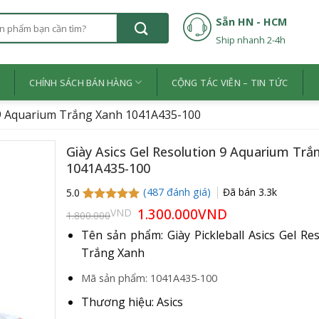
Sẵn HN - HCM
Ship nhanh 2-4h
Ệ
CHÍNH SÁCH BÁN HÀNG
CỘNG TÁC VIÊN – TIN TỨC
n 9 Aquarium Trắng Xanh 1041A435-100
Giày Asics Gel Resolution 9 Aquarium Trắ
1041A435-100
(
487
đánh giá)
Đã bán
3.3k
5.0
5.0
487
trên 5
Giá
1.300.000
VND
Giá
VND
1.800.000
gốc
hiện
dựa trên
là:
tại
đánh giá
Tên sản phẩm: Giày Pickleball Asics Gel Re
1.800.000VND.
là:
Trắng Xanh
1.300.000VND.
Mã sản phẩm: 1041A435-100
Thương hiệu: Asics