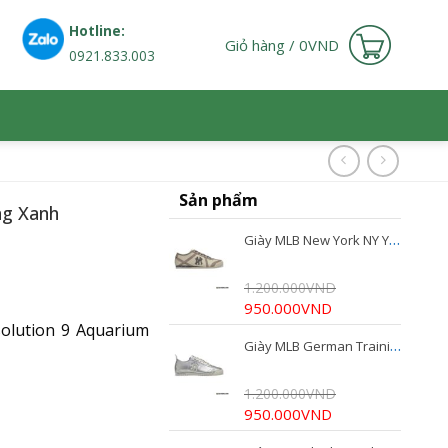
Hotline:
Giỏ hàng /
0
VND
0921.833.003
Sản phẩm
ng Xanh
Giày MLB New York NY Yankees Cheese White 3ASXEE16N
1.200.000
VND
Giá
Giá
950.000
VND
gốc
hiện
solution 9 Aquarium
Giày MLB German Training Runny NY Yankees Silver 3ASXC016N-50SIS
là:
tại
1.200.000VND.
là:
950.000VND.
1.200.000
VND
Giá
Giá
950.000
VND
gốc
hiện