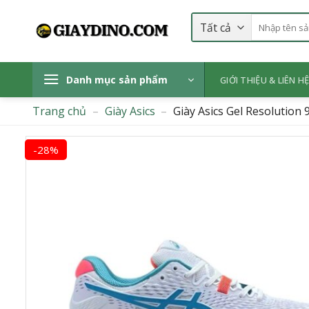
Bỏ
Tìm
qua
kiếm:
nội
dung
Danh mục sản phẩm
GIỚI THIỆU & LIÊN H
Trang chủ
–
Giày Asics
–
Giày Asics Gel Resolutio
-28%