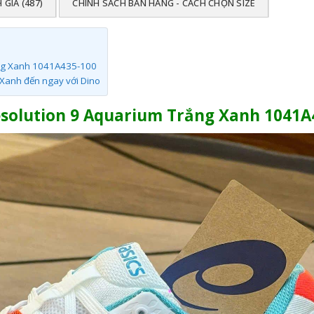
 GIÁ (487)
CHÍNH SÁCH BÁN HÀNG - CÁCH CHỌN SIZE
rắng Xanh 1041A435-100
 Xanh đến ngay với Dino
 Resolution 9 Aquarium Trắng Xanh 1041A