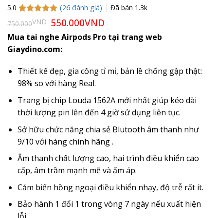
(
26
đánh giá)
Đã bán
1.3k
5.0
5.0
26
trên 5
Giá
550.000
VND
Giá
VND
750.000
gốc
hiện
dựa trên
là:
tại
đánh giá
Mua tai nghe Airpods Pro tại trang web
750.000VND.
là:
Giaydino.com:
550.000VND.
Thiết kế đẹp, gia công tỉ mỉ, bản lề chống gập thật:
98% so với hàng Real.
Trang bị chip Louda 1562A mới nhất giúp kéo dài
thời lượng pin lên đến 4 giờ sử dụng liên tục.
Sở hữu chức năng chia sẻ Blutooth âm thanh như
9/10 với hàng chính hãng .
Âm thanh chất lượng cao, hai trình điều khiển cao
cấp, âm trầm mạnh mẽ và ấm áp.
Cảm biến hồng ngoại điều khiển nhạy, độ trễ rất ít.
Bảo hành 1 đổi 1 trong vòng 7 ngày nếu xuất hiện
lỗi.