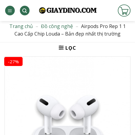
Bỏ
qua
nội
dung
Trang chủ
–
Đồ công nghệ
–
Airpods Pro Rep 1 1
Cao Cấp Chip Louda – Bản đẹp nhất thị trường
LỌC
-27%