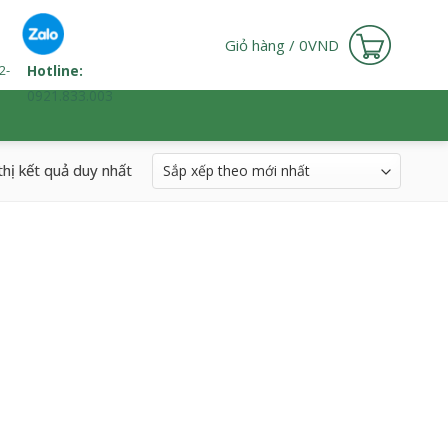
Giỏ hàng /
0
VND
2-
Hotline:
0921.833.003
thị kết quả duy nhất