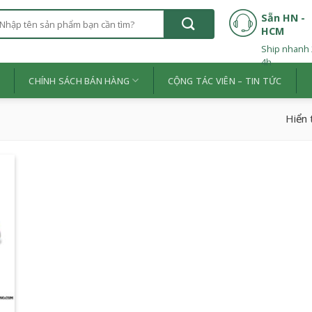
ìm
Sẵn HN -
HCM
iếm:
Ship nhanh 
4h
Ệ
CHÍNH SÁCH BÁN HÀNG
CỘNG TÁC VIÊN – TIN TỨC
Hiển 