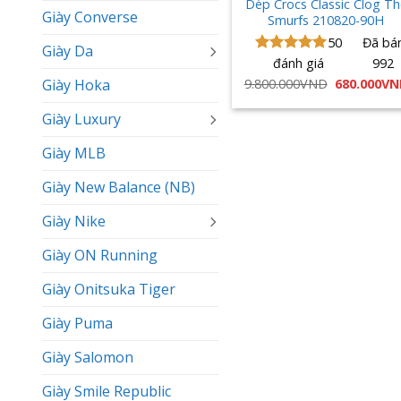
Dép Crocs Classic Clog Th
Giày Converse
Smurfs 210820-90H
50
Đã bá
Giày Da
đánh giá
992
Được xếp
hạng
5.00
Giá
9.800.000
VND
680.000
VN
Giày Hoka
5 sao
gốc
là:
Giày Luxury
9.800.000V
Giày MLB
Giày New Balance (NB)
Giày Nike
Giày ON Running
Giày Onitsuka Tiger
Giày Puma
Giày Salomon
Giày Smile Republic