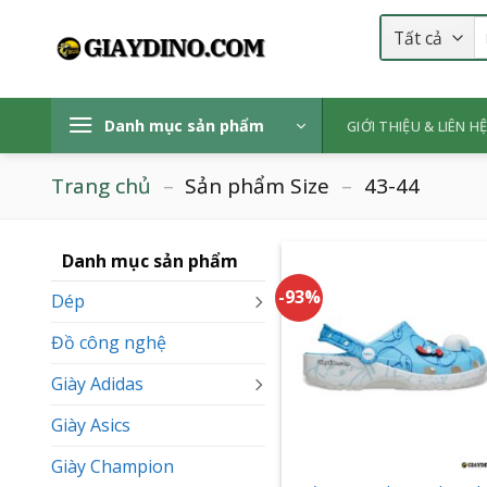
Bỏ
T
qua
k
nội
dung
Danh mục sản phẩm
GIỚI THIỆU & LIÊN H
Trang chủ
–
Sản phẩm Size
–
43-44
Danh mục sản phẩm
-93%
Dép
Đồ công nghệ
Giày Adidas
Giày Asics
+
Giày Champion