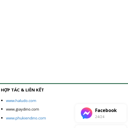
HỢP TÁC & LIÊN KẾT
www.haludo.com
www.giaydino.com
Facebook
24/24
www.phukiendino.com