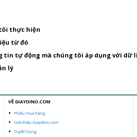
tôi thực hiện
iệu từ đó
g tin tự động mà chúng tôi áp dụng với dữ 
ản lý
VỀ GIAYDINO.COM
Phiếu mua hàng
Giới thiệu Giaydino.com
Tuyển Dụng