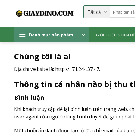
Bỏ
Tìm
qua
kiếm:
nội
dung
Danh mục sản phẩm
GIỚI THIỆU & LIÊN H
Chúng tôi là ai
Địa chỉ website là: http://171.244.37.47.
Thông tin cá nhân nào bị thu t
Bình luận
Khi khách truy cập để lại bình luận trên trang web, ch
user agent của người dùng trình duyệt để giúp phát
Một chuỗi ẩn danh được tạo từ địa chỉ email của bạn