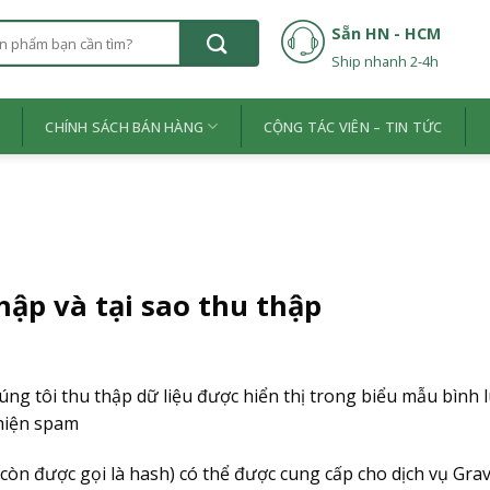
Sẵn HN - HCM
Ship nhanh 2-4h
Ệ
CHÍNH SÁCH BÁN HÀNG
CỘNG TÁC VIÊN – TIN TỨC
hập và tại sao thu thập
úng tôi thu thập dữ liệu được hiển thị trong biểu mẫu bình l
 hiện spam
 (còn được gọi là hash) có thể được cung cấp cho dịch vụ G