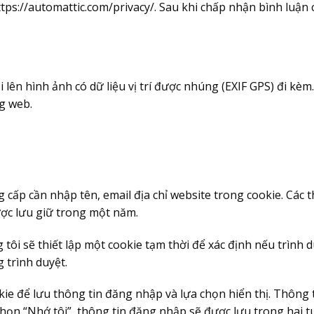
ttps://automattic.com/privacy/. Sau khi chấp nhận bình luận
 lên hình ảnh có dữ liệu vị trí được nhúng (EXIF GPS) đi kèm
ng web.
ng cấp cần nhập tên, email địa chỉ website trong cookie. Cá
được lưu giữ trong một năm.
tôi sẽ thiết lập một cookie tạm thời để xác định nếu trình
 trình duyệt.
okie để lưu thông tin đăng nhập và lựa chọn hiển thị. Thông
họn “Nhớ tôi”, thông tin đăng nhập sẽ được lưu trong hai t